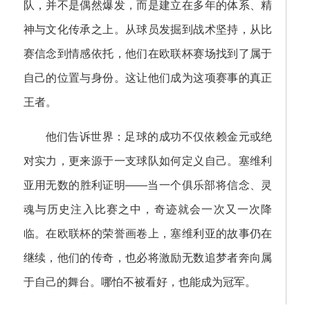
队，并不是偶然爆发，而是建立在多年的体系、精
神与文化传承之上。从球员发掘到战术坚持，从比
赛信念到情感依托，他们在欧联杯赛场找到了属于
自己的位置与身份。这让他们成为这项赛事的真正
王者。
他们告诉世界：足球的成功不仅依赖金元或绝
对实力，更来源于一支球队如何定义自己。塞维利
亚用无数的胜利证明——当一个俱乐部将信念、灵
魂与历史注入比赛之中，奇迹就会一次又一次降
临。在欧联杯的荣誉画卷上，塞维利亚的故事仍在
继续，他们的传奇，也必将激励无数追梦者奔向属
于自己的舞台。哪怕不被看好，也能成为冠军。