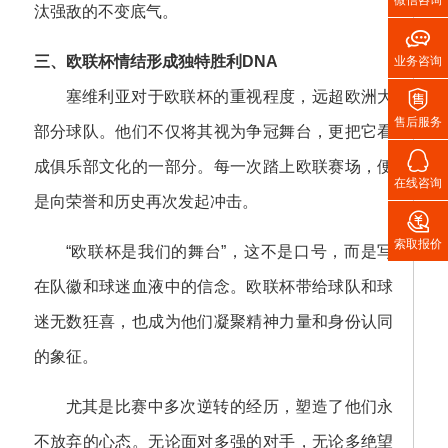
汰强敌的不变底气。

三、欧联杯情结形成独特胜利DNA
业务咨询

塞维利亚对于欧联杯的重视程度，远超欧洲大
售后服务
部分球队。他们不仅将其视为争冠舞台，更把它看

成俱乐部文化的一部分。每一次踏上欧联赛场，便
在线咨询
是向荣誉和历史再次发起冲击。

索取报价
“欧联杯是我们的舞台”，这不是口号，而是写
在队徽和球迷血液中的信念。欧联杯带给球队和球
迷无数狂喜，也成为他们凝聚精神力量和身份认同
的象征。
尤其是比赛中多次逆转的经历，塑造了他们永
不放弃的心态。无论面对多强的对手，无论多绝望