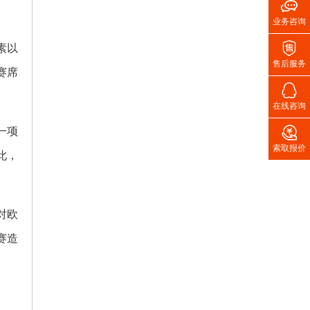

业务咨询

素以
售后服务
赛席

在线咨询

一项
索取报价
此，
对欧
赛造