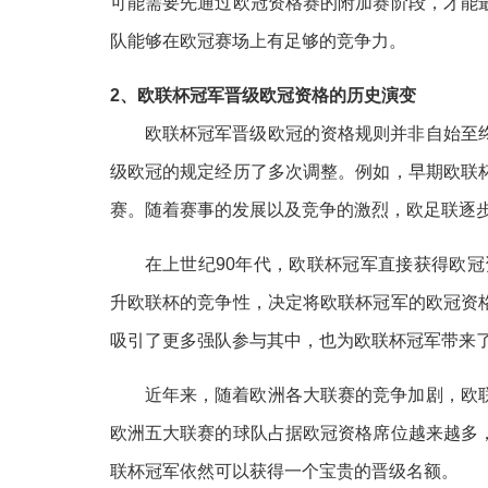
可能需要先通过欧冠资格赛的附加赛阶段，才能
队能够在欧冠赛场上有足够的竞争力。
2、欧联杯冠军晋级欧冠资格的历史演变
欧联杯冠军晋级欧冠的资格规则并非自始至
级欧冠的规定经历了多次调整。例如，早期欧联
赛。随着赛事的发展以及竞争的激烈，欧足联逐
在上世纪90年代，欧联杯冠军直接获得欧冠
升欧联杯的竞争性，决定将欧联杯冠军的欧冠资
吸引了更多强队参与其中，也为欧联杯冠军带来
近年来，随着欧洲各大联赛的竞争加剧，欧
欧洲五大联赛的球队占据欧冠资格席位越来越多
联杯冠军依然可以获得一个宝贵的晋级名额。