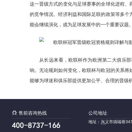
这一晋级方式的变化与足球赛事的全球化进程、
的竞争情况、经济利益和国际足联的政策等多个
能会继续演化，成为足球发展中的一个重要议题
从长远来看，欧联杯作为欧洲第二大俱乐部
响。无论规则如何变化，欧联杯与欧冠的关系将
能够为球迷和俱乐部提供更加公平、合理的晋级

售前咨询热线
公司地址
地址：兴义市搞端巷34