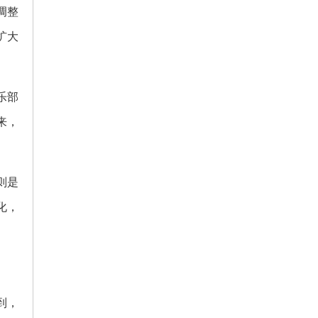
调整
扩大
乐部
来，
。
则是
化，
到，