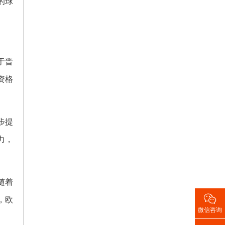
的球
于晋
资格
步提
力，
随着

，欧
微信咨询