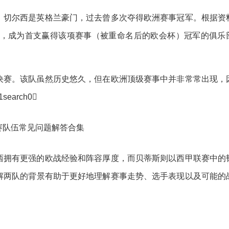
。切尔西是英格兰豪门，过去曾多次夺得欧洲赛事冠军。根据资
贝蒂斯，成为首支赢得该项赛事（被重命名后的欧会杯）冠军的俱乐
决赛。该队虽然历史悠久，但在欧洲顶级赛事中并非常常出现，
earch0
西拥有更强的欧战经验和阵容厚度，而贝蒂斯则以西甲联赛中的
解两队的背景有助于更好地理解赛事走势、选手表现以及可能的