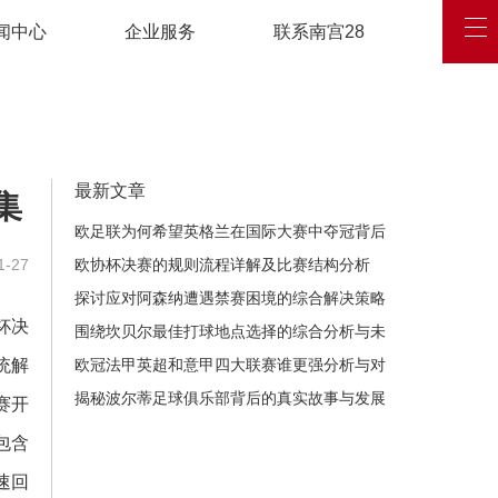
闻中心
企业服务
联系南宫28
最新文章
集
欧足联为何希望英格兰在国际大赛中夺冠背后
-27
的深层原因解析
欧协杯决赛的规则流程详解及比赛结构分析
探讨应对阿森纳遭遇禁赛困境的综合解决策略
会杯决
思路与未来展望发展路径
围绕坎贝尔最佳打球地点选择的综合分析与未
统解
来发展前景深度探讨全
欧冠法甲英超和意甲四大联赛谁更强分析与对
比
揭秘波尔蒂足球俱乐部背后的真实故事与发展
赛开
历程
包含
速回