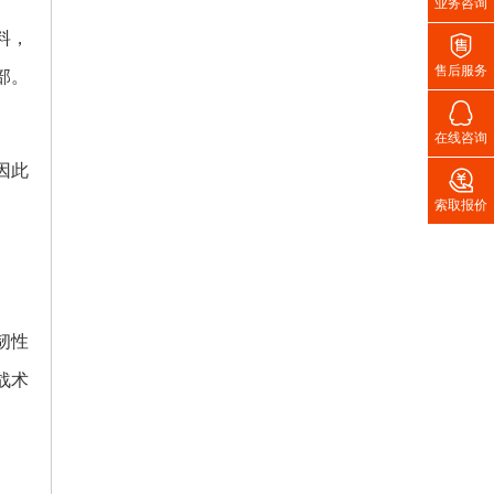
业务咨询
料，

售后服务
部。

在线咨询
因此

索取报价
韧性
战术