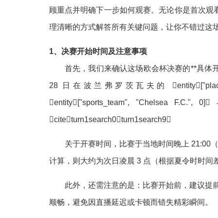
顾重点并明确下一步如何观赛。无论你是首次观
理清晰的方式解答所有关键问题，让你不错过这
1、决赛开始时间及注意事项
首先，我们来确认这场欧会杯决赛的**具体开赛时
28 日在波兰弗罗茨瓦夫的 entity["plac
entity["sports_team", "Chelsea F.C."
citeturn1search0turn1search9
关于开赛时间，比赛于当地时间晚上 21:00（中欧
计算，则大约为次日凌晨 3 点（根据夏令时时
此外，还需注意的是：比赛开始前，建议提前 
顺畅，避免因直播延迟或卡顿而错失精彩瞬间。