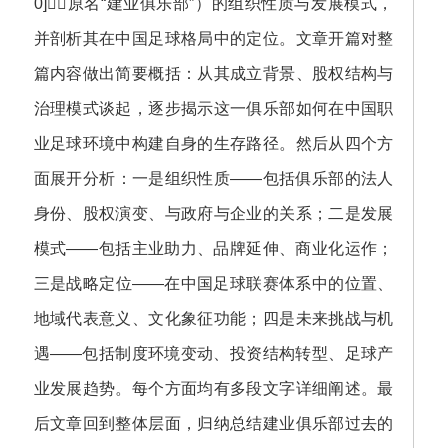
0]（原名“建业俱乐部”）的组织性质与发展模式，
并剖析其在中国足球格局中的定位。文章开篇对整
篇内容做出简要概括：从其成立背景、股权结构与
治理模式谈起，逐步揭示这一俱乐部如何在中国职
业足球环境中构建自身的生存路径。然后从四个方
面展开分析：一是组织性质——包括俱乐部的法人
身份、股权演变、与政府与企业的关系；二是发展
模式——包括主业助力、品牌延伸、商业化运作；
三是战略定位——在中国足球联赛体系中的位置、
地域代表意义、文化象征功能；四是未来挑战与机
遇——包括制度环境变动、投资结构转型、足球产
业发展趋势。每个方面均有多段文字详细阐述。最
后文章回到整体层面，归纳总结建业俱乐部过去的