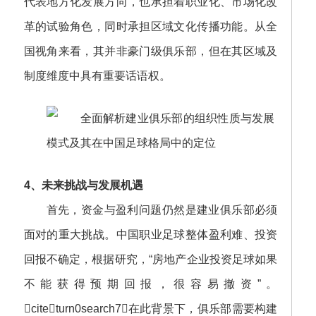
代表地方化发展方向，也承担着职业化、市场化改
革的试验角色，同时承担区域文化传播功能。从全
国视角来看，其并非豪门级俱乐部，但在其区域及
制度维度中具有重要话语权。
4、未来挑战与发展机遇
首先，资金与盈利问题仍然是建业俱乐部必须
面对的重大挑战。中国职业足球整体盈利难、投资
回报不确定，根据研究，“房地产企业投资足球如果
不能获得预期回报，很容易撤资”。
citeturn0search7在此背景下，俱乐部需要构建