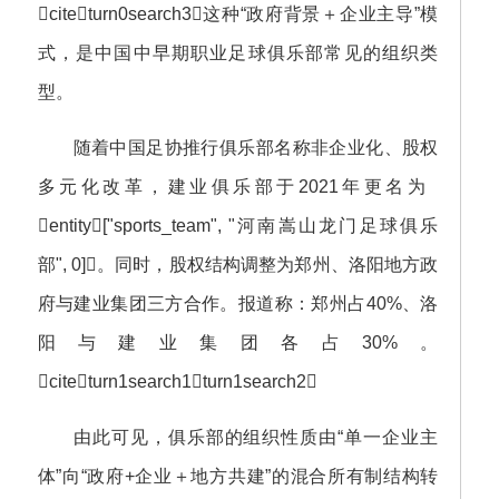
citeturn0search3这种“政府背景＋企业主导”模
式，是中国中早期职业足球俱乐部常见的组织类
型。
随着中国足协推行俱乐部名称非企业化、股权
多元化改革，建业俱乐部于2021年更名为
entity["sports_team", "河南嵩山龙门足球俱乐
部", 0]。同时，股权结构调整为郑州、洛阳地方政
府与建业集团三方合作。报道称：郑州占40%、洛
阳与建业集团各占30%。
citeturn1search1turn1search2
由此可见，俱乐部的组织性质由“单一企业主
体”向“政府+企业＋地方共建”的混合所有制结构转