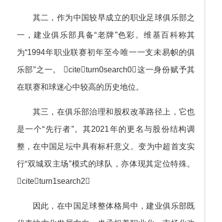
其二，作为中国较早成立的职业足球俱乐部之
一，建业俱乐部具备“老牌”色彩。维基百科称其
为“1994年职业联赛初年至今唯一一支未易帜的俱
乐部”之一。 citeturn0search0这一身份赋予其
在联赛和球迷心中较高的历史地位。
其三，在俱乐部治理和股权改革路径上，它也
是一个“先行者”。其2021年的更名与股份结构调
整，在中国足坛中具有标杆意义。变为中超首支实
行“双城双主场”模式的球队，亦体现其定位特殊。
citeturn1search2
因此，在中国足球整体格局中，建业俱乐部既