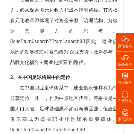
力，必须探索多元化收入和成本控制路径。其股权
多元化改革即体现了对资金来源、治理结构、持续
运营能力的思考。

citeturn0search7turn1search8因此，建业俱
微信咨询
乐部的发展模式可被总结为“企业支持＋政府参与＋

品牌文化耦合＋商业化探索”的路径。
业务咨询

3、在中国足球格局中的定位
售后服务
在中国职业足球体系中，建业俱乐部具有几个

显著定位：其一，作为中原地区代表。河南省是中
在线咨询
国人口大省，足球基础虽不如沿海地区强，但建业

俱乐部成为该省职业化足球的重要载体。
索取报价
citeturn0search5turn0search6