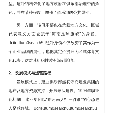
型。这种结构强化了地方政府在俱乐部治理中的角
色，并在某种程度上增强了俱乐部的公共属性。
另一方面，该俱乐部也在承载地方文化、区域
代表意义方面被赋予“河南足球旗帜”的身份。
citeturn0search5这种身份不仅改变了其作为一
个企业品牌的属性，也把其定位提升为区域体育文
化代表，这对其组织性质有深刻影响。
2、发展模式与运营路径
发展模式上，建业俱乐部起初依托建业集团的
地产及地方资源支持，开展球队建设。1994年职业
化初期，建业集团以“帮河南人扛一件事”的心态进
入足球领域。 citeturn0search6turn0search5