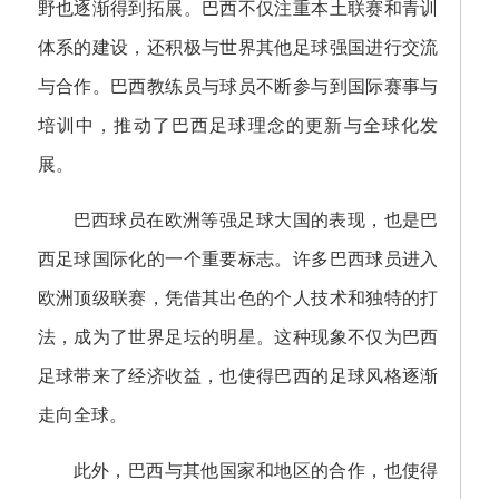
野也逐渐得到拓展。巴西不仅注重本土联赛和青训
体系的建设，还积极与世界其他足球强国进行交流
与合作。巴西教练员与球员不断参与到国际赛事与
培训中，推动了巴西足球理念的更新与全球化发
展。
巴西球员在欧洲等强足球大国的表现，也是巴
西足球国际化的一个重要标志。许多巴西球员进入
欧洲顶级联赛，凭借其出色的个人技术和独特的打
法，成为了世界足坛的明星。这种现象不仅为巴西
足球带来了经济收益，也使得巴西的足球风格逐渐
走向全球。
此外，巴西与其他国家和地区的合作，也使得