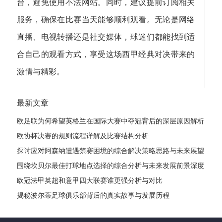
台，避免使用不法网站。同时，建议提前订阅相关
服务，确保在比赛当天能够顺利观看。无论是网络
直播、电视转播还是社交媒体，球迷们都能找到适
合自己的观看方式，享受这场西甲经典对决带来的
激情与精彩。
最新文章
欧足联为何希望英格兰在国际大赛中夺冠背后的深层原因解析
欧协杯决赛的规则流程详解及比赛结构分析
探讨应对阿森纳遭遇禁赛困境的综合解决策略思路与未来展望
发展路径
围绕坎贝尔最佳打球地点选择的综合分析与未来发展前景深度
探讨全
欧冠法甲英超和意甲四大联赛谁更强分析与对比
揭秘波尔蒂足球俱乐部背后的真实故事与发展历程