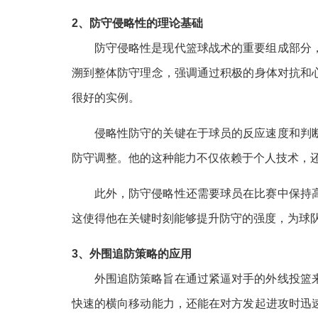
2、防守侵略性的理论基础
防守侵略性是现代篮球战术的重要组成部分
溯到整体防守理念，强调通过积极的身体对抗和
很好的实例。
侵略性防守的关键在于球员的反应速度和判
防守调整。他的这种能力不仅依赖于个人技术，
此外，防守侵略性还需要球员在比赛中保持
这使得他在关键时刻能够提升防守的强度，为球
3、外围追防策略的应用
外围追防策略旨在通过紧逼对手的外线投篮
快速的横向移动能力，还能在对方发起进攻时迅