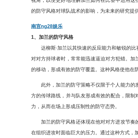
视角，以便更好地理解加兰如何在比赛中运用这
的防守风格对球队战术的影响，为未来的研究提
南宫ng28娱乐
1、加兰的防守风格
达柳斯·加兰以其快速的反应能力和敏锐的
对对方持球者时，常常能迅速逼迫对方犯错。加
的移动，形成有效的防守覆盖。这种风格使他在
此外，加兰的防守策略不仅限于个人能力的
方的传球路线，并与队友形成有效的配合，限制
力，从而在场上形成压制性的防守态势。
加兰的防守风格还体现在他对对方进攻节奏
在组织进攻时面临巨大的压力。通过这种方式，