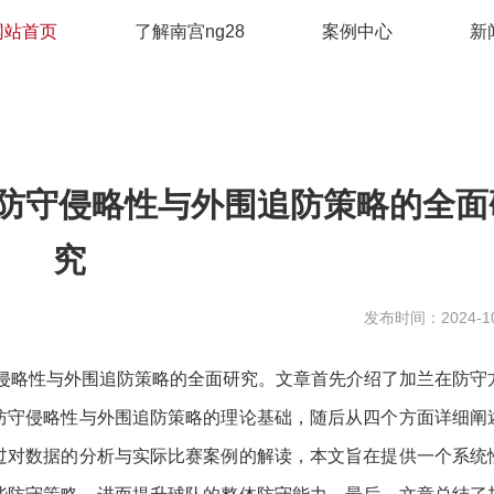
网站首页
了解南宫ng28
案例中心
新
析防守侵略性与外围追防策略的全面
究
发布时间：2024-10
守侵略性与外围追防策略的全面研究。文章首先介绍了加兰在防守
防守侵略性与外围追防策略的理论基础，随后从四个方面详细阐
过对数据的分析与实际比赛案例的解读，本文旨在提供一个系统