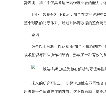
势表明，加兰不仅具备适应高强度比赛的能力，
此外，数据分析还显示，加兰在防守过程中
整个球队的防守体系。通过对比赛数据的整合与
总结：
综合以上分析，以达柳斯·加兰为核心的防
战术意识与团队协作相结合，形成了一种有效的
未来的研究可以进一步探讨加兰在不同场合
用将是一个值得关注的方向。这不仅有助于提高