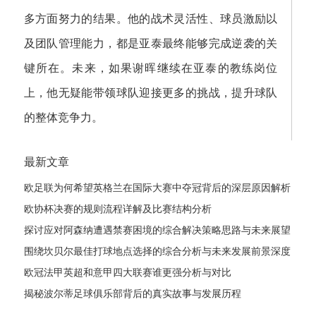
多方面努力的结果。他的战术灵活性、球员激励以
及团队管理能力，都是亚泰最终能够完成逆袭的关
键所在。未来，如果谢晖继续在亚泰的教练岗位
上，他无疑能带领球队迎接更多的挑战，提升球队
的整体竞争力。
最新文章
欧足联为何希望英格兰在国际大赛中夺冠背后的深层原因解析
欧协杯决赛的规则流程详解及比赛结构分析
探讨应对阿森纳遭遇禁赛困境的综合解决策略思路与未来展望
发展路径
围绕坎贝尔最佳打球地点选择的综合分析与未来发展前景深度
探讨全
欧冠法甲英超和意甲四大联赛谁更强分析与对比
揭秘波尔蒂足球俱乐部背后的真实故事与发展历程