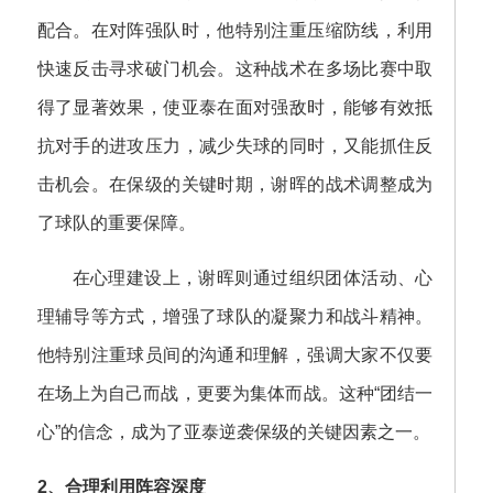
配合。在对阵强队时，他特别注重压缩防线，利用
快速反击寻求破门机会。这种战术在多场比赛中取
得了显著效果，使亚泰在面对强敌时，能够有效抵
抗对手的进攻压力，减少失球的同时，又能抓住反
击机会。在保级的关键时期，谢晖的战术调整成为
了球队的重要保障。
在心理建设上，谢晖则通过组织团体活动、心
理辅导等方式，增强了球队的凝聚力和战斗精神。
他特别注重球员间的沟通和理解，强调大家不仅要
在场上为自己而战，更要为集体而战。这种“团结一
心”的信念，成为了亚泰逆袭保级的关键因素之一。
2、合理利用阵容深度