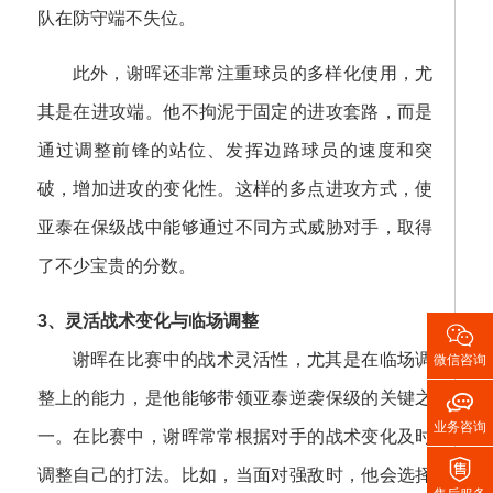
队在防守端不失位。
此外，谢晖还非常注重球员的多样化使用，尤
其是在进攻端。他不拘泥于固定的进攻套路，而是
通过调整前锋的站位、发挥边路球员的速度和突
破，增加进攻的变化性。这样的多点进攻方式，使
亚泰在保级战中能够通过不同方式威胁对手，取得
了不少宝贵的分数。
3、灵活战术变化与临场调整

谢晖在比赛中的战术灵活性，尤其是在临场调
微信咨询

整上的能力，是他能够带领亚泰逆袭保级的关键之
业务咨询
一。在比赛中，谢晖常常根据对手的战术变化及时

调整自己的打法。比如，当面对强敌时，他会选择