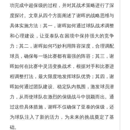
功完成中超保级的过程，并对其战术策略进行了深
度探讨。文章从四个方面阐述了谢晖的战略思维与
具体实施方法：其一，谢晖如何通过球队战术调整
和心理建设，让亚泰队在困境中保持强大的竞争
力；其二，谢晖如何巧妙利用阵容深度，合理调配
球员，确保每一场比赛都有最强的阵容；其三，谢
晖如何在比赛中灵活变换战术，根据对手和比赛进
程调整打法，最大限度地发挥球队优势；其四，谢
晖如何通过团队建设、稳定队内氛围，激发球员潜
力，从而使球队在激烈的保级战斗中脱颖而出。通
过这些具体措施，谢晖不仅确保了亚泰的保级，还
为球队注入了新的活力，为未来的挑战奠定了基
础。