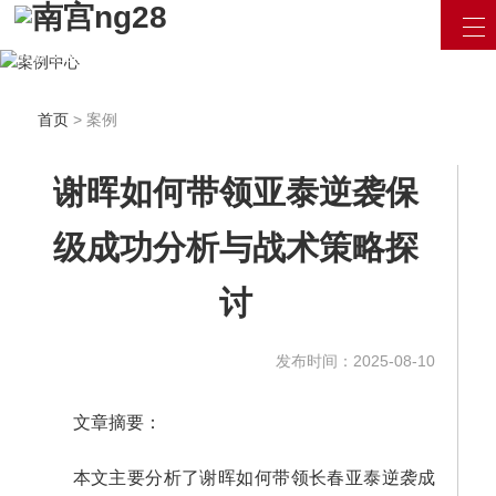
汇聚最新资讯 / 产品信息
用最专业的眼光看待互联网
立即咨询
首页
> 案例
谢晖如何带领亚泰逆袭保
级成功分析与战术策略探
讨
发布时间：2025-08-10
文章摘要：
本文主要分析了谢晖如何带领长春亚泰逆袭成