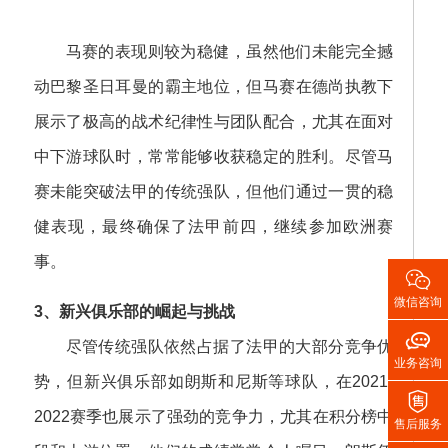
马赛的表现则较为稳健，虽然他们未能完全撼
动巴黎圣日耳曼的霸主地位，但马赛在德尚执教下
展示了极高的战术纪律性与团队配合，尤其在面对
中下游球队时，常常能够收获稳定的胜利。尽管马
赛未能突破法甲的传统强队，但他们通过一贯的稳
健表现，最终确保了法甲前四，继续参加欧洲赛
事。

微信咨询
3、新兴俱乐部的崛起与挑战

尽管传统强队依然占据了法甲的大部分竞争优
业务咨询
势，但新兴俱乐部如朗斯和尼斯等球队，在2021-

2022赛季也展示了强劲的竞争力，尤其在积分榜中
售后服务