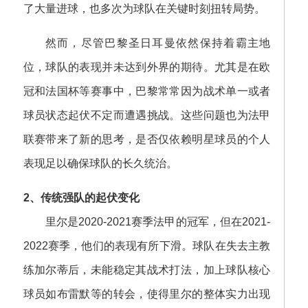
了大量进球，也多次为球队在关键时刻扭转局势。
然而，尽管巴黎圣日耳曼依然保持着霸主地
位，球队的表现并未达到外界的期待。尤其是在欧
冠和法国杯等赛事中，巴黎常常因为战术单一或者
球员状态起伏不定而遭遇挑战。这些问题也为法甲
联赛带来了新的思考，是否仅依赖明星球员的个人
表现足以确保球队的长久统治。
2、传统强队的起伏变化
里尔是2020-2021赛季法甲的冠军，但在2021-
2022赛季，他们的表现有所下滑。球队在失去主教
练加尔蒂后，未能稳定其战术打法，加上球队核心
球员如布雷默等的转会，使得里尔的整体实力出现