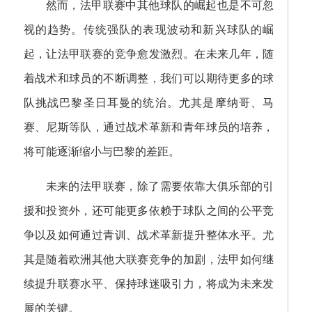
然而，法甲联赛中其他球队的崛起也是不可忽
视的趋势。传统强队的表现波动和新兴球队的崛
起，让法甲联赛的竞争愈发激烈。在未来几年，随
着战术和球员的不断调整，我们可以期待更多的球
队挑战巴黎圣日耳曼的统治。尤其是摩纳哥、马
赛、尼斯等队，通过战术革新和青年球员的培养，
将可能逐渐缩小与巴黎的差距。
未来的法甲联赛，除了需要依靠大俱乐部的引
援和投资外，还可能更多依赖于球队之间的公平竞
争以及如何通过青训、战术革新提升整体水平。尤
其是随着欧洲其他大联赛竞争的加剧，法甲如何继
续提升联赛水平、保持球迷吸引力，将成为未来发
展的关键。