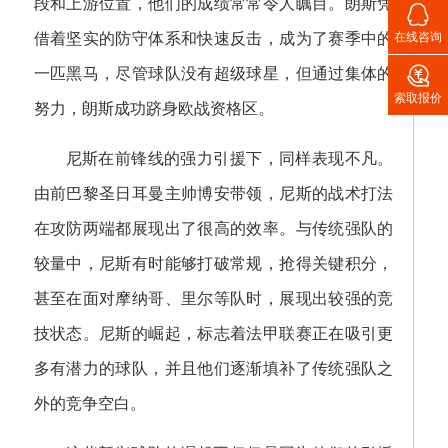
段和上游位置，他们的成绩常常令人瞩目。朗斯凭

借着坚实的防守体系和快速反击，成为了赛季中的
在线咨询

一匹黑马，尽管球队没有超级球星，但通过集体的
索取报价
努力，朗斯成功跻身欧战资格区。
尼斯在前锋线的强力引援下，同样表现不凡。
由前巴黎圣日耳曼主帅博安带领，尼斯的战术打法
在攻防两端都展现出了很高的效率。与传统强队的
较量中，尼斯有时能够打破常规，抢得关键积分，
甚至在面对摩纳哥、里尔等队时，展现出较强的竞
技状态。尼斯的崛起，标志着法甲联赛正在吸引更
多有潜力的球队，并且他们逐渐填补了传统强队之
外的竞争空白。