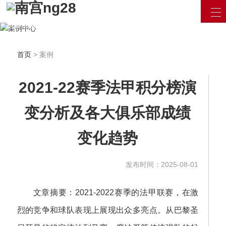
汇聚最新资讯 / 产品信息
用最专业的眼光看待互联网
立即咨询
首页
> 案例
2021-22赛季法甲积分榜演
变分析及各大俱乐部成绩
变化趋势
发布时间：2025-08-01
文章摘要：2021-2022赛季的法甲联赛，在激
烈的竞争和球队表现上展现出众多亮点。从巴黎圣