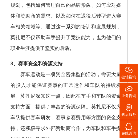
规划，包括如何管理自己的品牌形象、如何应对媒
体和赞助商的需求、以及如何在退役后转型进入赛
车相关领域等。通过这一系列的培训和发展规划，
莫扎尼不仅帮助车手提升了竞技能力，也为他们的
职业生涯提供了坚实的后盾。
3、赛事资金和资源支持

赛车运动是一项资金密集型的活动，需要大量
微信咨询
的投入才能保证赛事的正常运作和车队的持续发

展。莫扎尼深知这一点，因此在车手和车队的资金
业务咨询

支持方面，提供了丰富的资源保障。莫扎尼不仅为
售后服务
车队提供赛车研发、赛事参赛费用等方面的资金支

持，还积极寻求外部赞助商合作，为车队和车手提
在线咨询