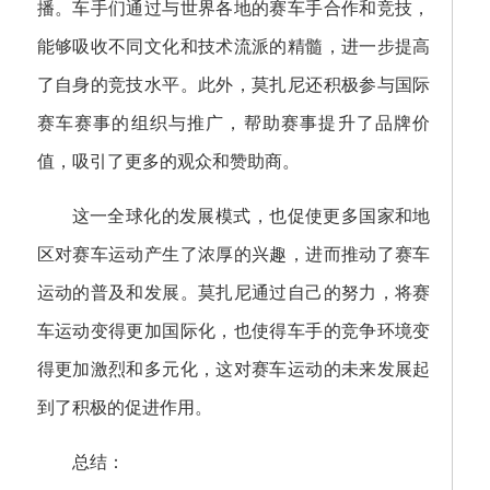
播。车手们通过与世界各地的赛车手合作和竞技，
能够吸收不同文化和技术流派的精髓，进一步提高
了自身的竞技水平。此外，莫扎尼还积极参与国际
赛车赛事的组织与推广，帮助赛事提升了品牌价
值，吸引了更多的观众和赞助商。
这一全球化的发展模式，也促使更多国家和地
区对赛车运动产生了浓厚的兴趣，进而推动了赛车
运动的普及和发展。莫扎尼通过自己的努力，将赛
车运动变得更加国际化，也使得车手的竞争环境变
得更加激烈和多元化，这对赛车运动的未来发展起
到了积极的促进作用。
总结：