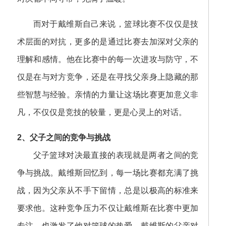
而对于戴维斯自己来说，篮球比赛不仅仅是技
术层面的对抗，更多的是通过比赛去加深对父亲的
理解和感情。他在比赛中的每一次进攻与防守，不
仅是在与对方竞争，还是在寻找父亲身上隐藏的那
些智慧与经验。亲情的力量让这场比赛更加意义非
凡，不仅仅是竞技的较量，更是心灵上的对话。
2、父子之间的竞争与挑战
父子篮球对决最直接的表现就是两者之间的竞
争与挑战。戴维斯回忆到，每一场比赛都充满了挑
战，因为父亲从不手下留情，总是以极高的标准来
要求他。这种竞争压力不仅让戴维斯在比赛中更加
专注，也激发了他对篮球的热爱。戴维斯的父亲对