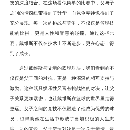
技的深度结合。在这场看似简单的比赛中，父与子
之间的情感纽带得到了升华，而竞争精神也得到了
充分展现。每一次的挑战与竞争，不仅仅是篮球技
能的比拼，更是人性和智慧的碰撞。通过这些比
赛，戴维斯不仅在技术上不断进步，更在心态上得
到了成长。
通过戴维斯与父亲的篮球对决，我们看到的不
仅仅是父子间的对抗，更是一种深深的相互支持与
激励。这种既具娱乐性又富有挑战性的对决，让父
子关系更加紧密，也让戴维斯在篮球的世界里走得
更远。父子之间的竞技不仅塑造了他成为优秀的球
员，也帮助他在生活中形成了更加积极的人生态
度。总的来说，父子篮球对决是一次关于亲情、竞