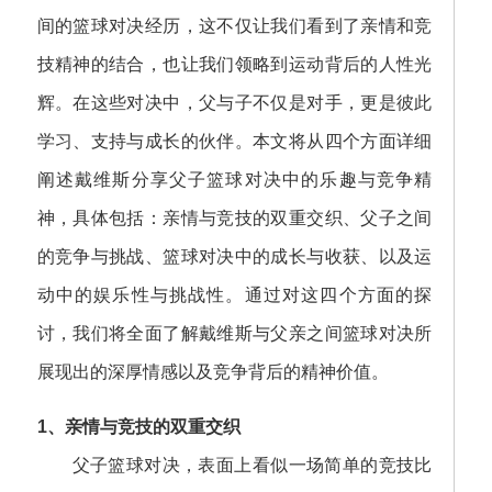
间的篮球对决经历，这不仅让我们看到了亲情和竞
技精神的结合，也让我们领略到运动背后的人性光
辉。在这些对决中，父与子不仅是对手，更是彼此
学习、支持与成长的伙伴。本文将从四个方面详细
阐述戴维斯分享父子篮球对决中的乐趣与竞争精
神，具体包括：亲情与竞技的双重交织、父子之间
的竞争与挑战、篮球对决中的成长与收获、以及运
动中的娱乐性与挑战性。通过对这四个方面的探
讨，我们将全面了解戴维斯与父亲之间篮球对决所
展现出的深厚情感以及竞争背后的精神价值。
1、亲情与竞技的双重交织
父子篮球对决，表面上看似一场简单的竞技比