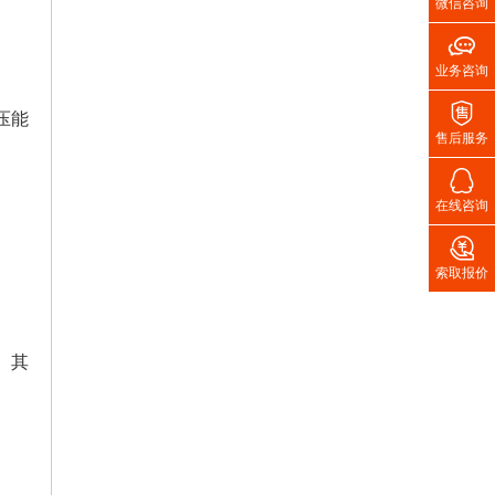
微信咨询

业务咨询

压能
售后服务
。

在线咨询

索取报价
。其