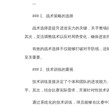
---
### 1、战术策略的选择
战术选择是提升进攻实力的关键，关乎整场
其次，灵活调整战术以应对局势变化，确保进攻
有效的战术选择不仅能够打破对手防线，还
至关重要。
### 2、技术训练的重视
技术训练直接决定了个体和团队的进攻能力
平。其次，结合比赛实际需求，开展针对性技术
通过系统化的技术训练，球员能够在比赛中