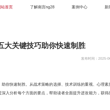
网站首页
了解南宫ng28
案例中心
新
五大关键技巧助你快速制胜
发布时间：2025-06
，助你快速制胜。从战术策略的选择、技术训练的重视、心理素
过深入分析每个方面的要点，帮助读者全面提升进攻能力，获得