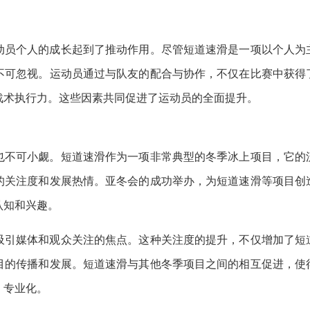
动员个人的成长起到了推动作用。尽管短道速滑是一项以个人为
不可忽视。运动员通过与队友的配合与协作，不仅在比赛中获得
战术执行力。这些因素共同促进了运动员的全面提升。
也不可小觑。短道速滑作为一项非常典型的冬季冰上项目，它的
的关注度和发展热情。亚冬会的成功举办，为短道速滑等项目创
认知和兴趣。
吸引媒体和观众关注的焦点。这种关注度的提升，不仅增加了短
目的传播和发展。短道速滑与其他冬季项目之间的相互促进，使
、专业化。