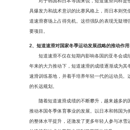
对于韩国和日本等国来说，短道速滑同样是
具爆发力和战术意识的比赛风格上，而日本则凭
道速滑赛场上占得先机。这些强队的表现无疑增
要项目。
2、短道速滑对国家冬季运动发展战略的推动作用
短道速滑不仅在短期内影响各国的亚冬会成
年来的大力推动下，短道速滑的成绩逐渐成为其
速滑训练基地，并着手培养年轻一代的运动员。
的长远规划。
随着短道速滑成绩的不断攀升，越来越多的
推动本国冬季体育事业的发展。以日本和韩国为
的整体水平提升，还激发了更多年轻人参与冰雪