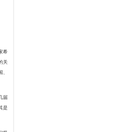
家希
的关
国、
几届
其是