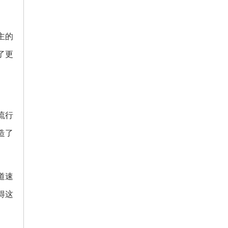
主的
了更
流行
造了
道速
得这