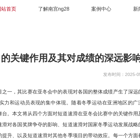
网站首页
了解南宫ng28
案例中心
新
中的关键作用及其对成绩的深远影
发布时间：2025-05
目之一，其比赛在亚冬会中的表现对各国的整体成绩产生了深远
实力和运动员表现的集中体现。随着冬季运动在亚洲地区的广
舞台。本文将从四个方面对短道速滑在亚冬会比赛中的关键作用
速滑对各国奖牌争夺的影响、短道速滑对国家冬季运动发展战略
的提升、以及短道速滑对其他冬季项目的带动效应。每一个方面