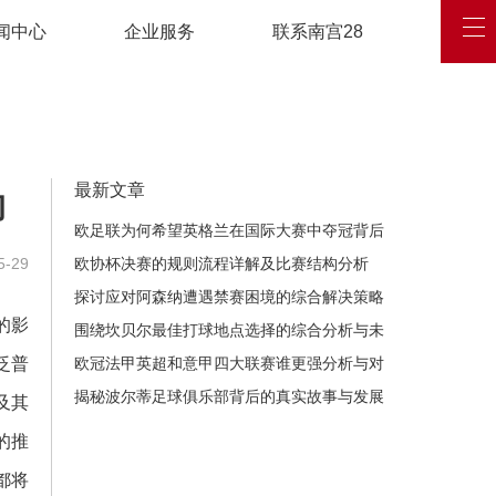
闻中心
企业服务
联系南宫28
最新文章
响
欧足联为何希望英格兰在国际大赛中夺冠背后
-29
的深层原因解析
欧协杯决赛的规则流程详解及比赛结构分析
探讨应对阿森纳遭遇禁赛困境的综合解决策略
的影
思路与未来展望发展路径
围绕坎贝尔最佳打球地点选择的综合分析与未
泛普
来发展前景深度探讨全
欧冠法甲英超和意甲四大联赛谁更强分析与对
比
揭秘波尔蒂足球俱乐部背后的真实故事与发展
及其
历程
的推
都将