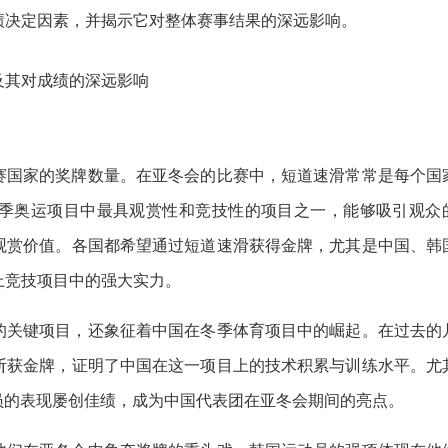
绩决定因素，并揭示它对整体赛事结果的深远影响。
赛国家的奖牌数量。在亚冬会的比赛中，短道速滑常常是每个国
季奥运项目中最具观赏性和竞技性的项目之一，能够吸引观众
观赏价值。各国都希望通过短道速滑获得金牌，尤其是中国、韩
上竞技项目中的强大实力。
的关键项目，还象征着中国在冬季体育项目中的崛起。在过去的
斩获金牌，证明了中国在这一项目上的技术积累与训练水平。尤
动员的表现屡创佳绩，成为中国代表团在亚冬会期间的亮点。