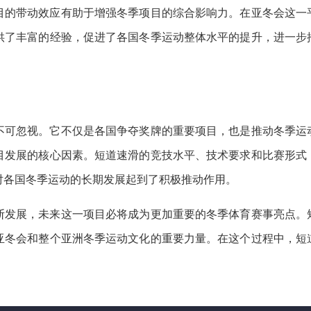
目的带动效应有助于增强冬季项目的综合影响力。在亚冬会这一
供了丰富的经验，促进了各国冬季运动整体水平的提升，进一步
不可忽视。它不仅是各国争夺奖牌的重要项目，也是推动冬季运
目发展的核心因素。短道速滑的竞技水平、技术要求和比赛形式
对各国冬季运动的长期发展起到了积极推动作用。
断发展，未来这一项目必将成为更加重要的冬季体育赛事亮点。
亚冬会和整个亚洲冬季运动文化的重要力量。在这个过程中，短