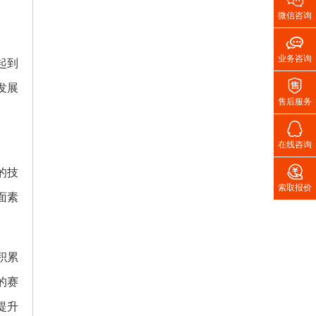
微信咨询

业务咨询
起到

发展
售后服务

在线咨询

的技
索取报价
面素
积累
的赛
提升