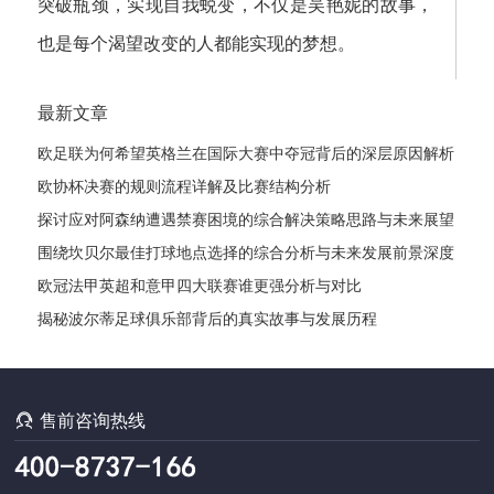
突破瓶颈，实现自我蜕变，不仅是吴艳妮的故事，
也是每个渴望改变的人都能实现的梦想。
最新文章
欧足联为何希望英格兰在国际大赛中夺冠背后的深层原因解析
欧协杯决赛的规则流程详解及比赛结构分析
探讨应对阿森纳遭遇禁赛困境的综合解决策略思路与未来展望
发展路径
围绕坎贝尔最佳打球地点选择的综合分析与未来发展前景深度
探讨全
欧冠法甲英超和意甲四大联赛谁更强分析与对比
揭秘波尔蒂足球俱乐部背后的真实故事与发展历程

售前咨询热线