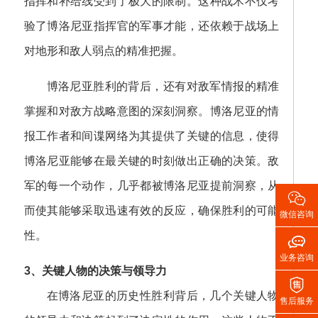
指挥和补给线受到了极大的限制。这种战术不仅考
验了博洛尼亚指挥官的军事才能，还依赖于战场上
对地形和敌人弱点的精准把握。
博洛尼亚胜利的背后，还有对敌军情报的精准
掌握和对敌方战略意图的深刻洞察。博洛尼亚的情
报工作者和间谍网络为其提供了关键的信息，使得
博洛尼亚能够在最关键的时刻做出正确的决策。敌
军的每一个动作，几乎都被博洛尼亚提前洞察，从

而使其能够采取迅速有效的反应，确保胜利的可能
微信咨询
性。

业务咨询
3、关键人物的决策与领导力

在博洛尼亚的历史性胜利背后，几个关键人物
售后服务