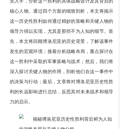
景入手，分析这一胜利的具体战略设计及其背后的
核心人物。通过四个方面的细致剖析，本文将揭示
这一历史性胜利如何通过精妙的策略和关键人物的
领导力得以实现，尤其是那些不为人知的细节。首
先，本文将回顾博洛尼亚的历史背景，了解该事件
发生的宏观环境；接着分析战略布局，重点探讨在
这一胜利中采取的军事策略与战术；然后，我们将
深入探讨关键人物的作用，剖析他们在这一事件中
的决策与行动；最后，文章将对博洛尼亚历史性胜
利的长远影响进行总结，反思其对未来战术和领导
力的启示。