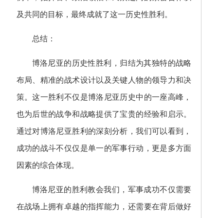
及共同的目标，最终成就了这一历史性胜利。
总结：
博洛尼亚的历史性胜利，归结为其独特的战略
布局、精准的战术设计以及关键人物的领导力和决
策。这一胜利不仅是博洛尼亚历史中的一座高峰，
也为后世的战争和战略提供了宝贵的经验和启示。
通过对博洛尼亚胜利的深刻分析，我们可以看到，
成功的战斗不仅仅是单一的军事行动，更是多方面
因素的综合体现。
博洛尼亚的胜利教会我们，军事成功不仅需要
在战场上拥有卓越的指挥能力，还需要在背后做好