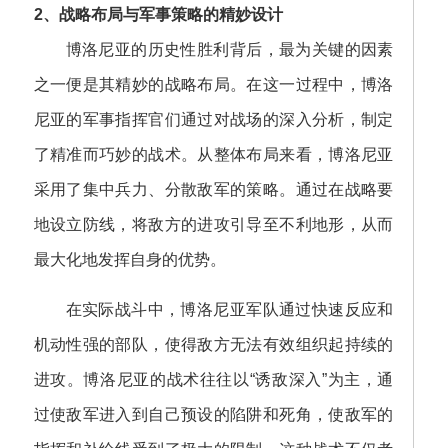
2、战略布局与军事策略的精妙设计
博洛尼亚的历史性胜利背后，最为关键的因素
之一便是其精妙的战略布局。在这一过程中，博洛
尼亚的军事指挥官们通过对战场的深入分析，制定
了精准而巧妙的战术。从整体布局来看，博洛尼亚
采用了集中兵力、分散敌军的策略。通过在战略要
地设立防线，将敌方的进攻引导至不利地形，从而
最大化地发挥自身的优势。
在实际战斗中，博洛尼亚军队通过快速反应和
机动性强的部队，使得敌方无法有效组织起持续的
进攻。博洛尼亚的战术往往以“诱敌深入”为主，通
过使敌军进入到自己预设的陷阱和死角，使敌军的