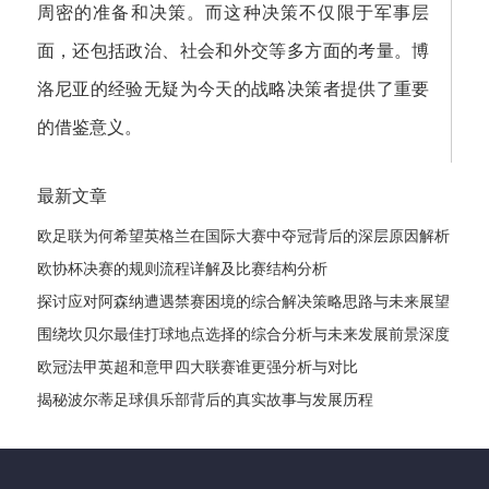
周密的准备和决策。而这种决策不仅限于军事层
面，还包括政治、社会和外交等多方面的考量。博
洛尼亚的经验无疑为今天的战略决策者提供了重要
的借鉴意义。
最新文章
欧足联为何希望英格兰在国际大赛中夺冠背后的深层原因解析
欧协杯决赛的规则流程详解及比赛结构分析
探讨应对阿森纳遭遇禁赛困境的综合解决策略思路与未来展望
发展路径
围绕坎贝尔最佳打球地点选择的综合分析与未来发展前景深度
探讨全
欧冠法甲英超和意甲四大联赛谁更强分析与对比
揭秘波尔蒂足球俱乐部背后的真实故事与发展历程