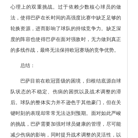
心理上的双重挑战。过于依赖少数核心球员的做
法，使得巴萨在长时间的高强度比赛中缺乏足够的
轮换资源，进而影响了球队的持续竞争力。缺乏深
度的阵容也使得巴萨在面对强敌时，无力做到真正
的多线作战，最终无法保持欧冠赛场的竞争优势。
总结：
巴萨目前在欧冠晋级的困境，归根结底源自球
队状态的不稳定、伤病的困扰以及战术调整的滞
后。球队的整体实力并不逊色于其他豪门，但在关
键时刻的表现却常常无法达到预期。面对如此严峻
的挑战，巴萨需要加强对球员健康的管理，尽可能
减少伤病的影响，同时提升战术调整的灵活性，以