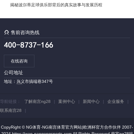
揭秘波尔蒂足球俱乐部背后的真实故事与发展历程

售前咨询热线
在线咨询
公司地址
地址：兴义市搞端巷347号
导航链接：
了解南宫ng28
|
案例中心
|
新闻中心
|
企业服务
|
联系南宫28
|
CopyRight © NG体育-NG南宫体育官方网站|欧洲杯官方合作伙伴 2007-
2024 https://wap-nangongsports.com All Rights Reserved
南宫ng28娱