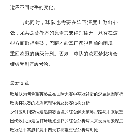
适应不同对手的变化。
与此同时，球队也需要在阵容深度上做出补
强，尤其是替补席的竞争力要得到提升。只有在这
些方面取得突破，巴萨才能真正摆脱目前的困境，
重回欧冠的顶级行列。否则，球队的欧冠梦想将会
继续受到严峻考验。
最新文章
欧足联为何希望英格兰在国际大赛中夺冠背后的深层原因解析
欧协杯决赛的规则流程详解及比赛结构分析
探讨应对阿森纳遭遇禁赛困境的综合解决策略思路与未来展望
发展路径
围绕坎贝尔最佳打球地点选择的综合分析与未来发展前景深度
探讨全
欧冠法甲英超和意甲四大联赛谁更强分析与对比