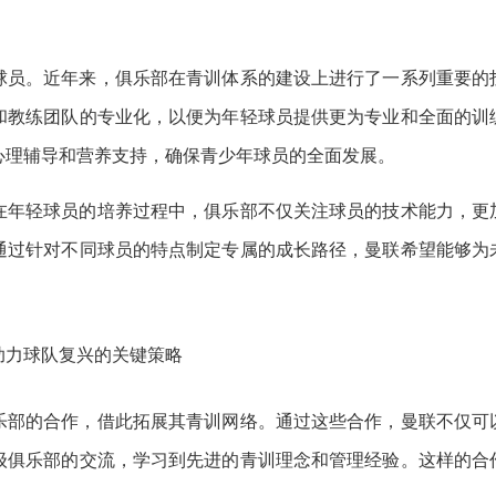
球员。近年来，俱乐部在青训体系的建设上进行了一系列重要的
和教练团队的专业化，以便为年轻球员提供更为专业和全面的训
心理辅导和营养支持，确保青少年球员的全面发展。
在年轻球员的培养过程中，俱乐部不仅关注球员的技术能力，更
通过针对不同球员的特点制定专属的成长路径，曼联希望能够为
乐部的合作，借此拓展其青训网络。通过这些合作，曼联不仅可
级俱乐部的交流，学习到先进的青训理念和管理经验。这样的合