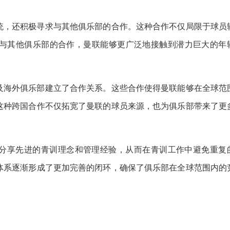
统，还积极寻求与其他俱乐部的合作。这种合作不仅局限于球员
与其他俱乐部的合作，曼联能够更广泛地接触到潜力巨大的年
及海外俱乐部建立了合作关系。这些合作使得曼联能够在全球范
这种跨国合作不仅拓宽了曼联的球员来源，也为俱乐部带来了更
分享先进的青训理念和管理经验，从而在青训工作中避免重复
体系逐渐形成了更加完善的闭环，确保了俱乐部在全球范围内的