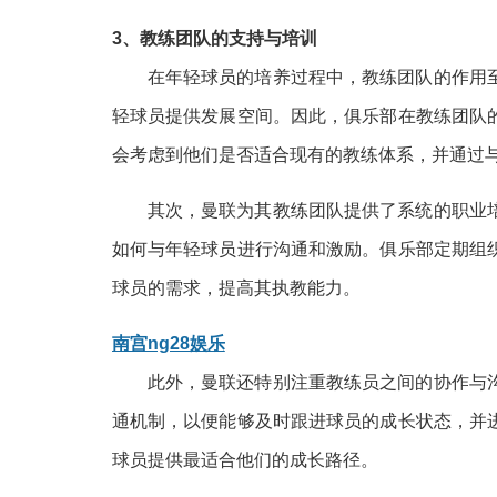
3、教练团队的支持与培训
在年轻球员的培养过程中，教练团队的作用
轻球员提供发展空间。因此，俱乐部在教练团队
会考虑到他们是否适合现有的教练体系，并通过
其次，曼联为其教练团队提供了系统的职业
如何与年轻球员进行沟通和激励。俱乐部定期组
球员的需求，提高其执教能力。
南宫ng28娱乐
此外，曼联还特别注重教练员之间的协作与
通机制，以便能够及时跟进球员的成长状态，并
球员提供最适合他们的成长路径。