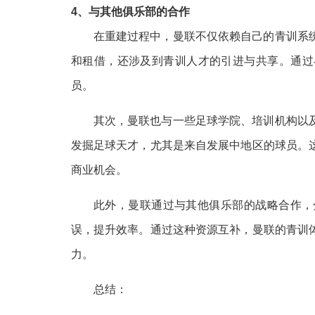
4、与其他俱乐部的合作
在重建过程中，曼联不仅依赖自己的青训系
和租借，还涉及到青训人才的引进与共享。通过
员。
其次，曼联也与一些足球学院、培训机构以
发掘足球天才，尤其是来自发展中地区的球员。
商业机会。
此外，曼联通过与其他俱乐部的战略合作，
误，提升效率。通过这种资源互补，曼联的青训
力。
总结：