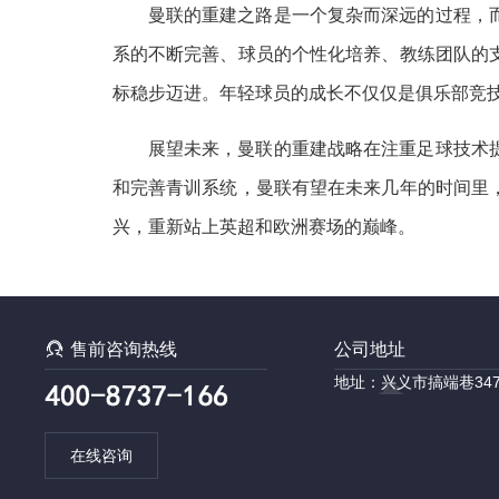
曼联的重建之路是一个复杂而深远的过程，
系的不断完善、球员的个性化培养、教练团队的
标稳步迈进。年轻球员的成长不仅仅是俱乐部竞
展望未来，曼联的重建战略在注重足球技术
和完善青训系统，曼联有望在未来几年的时间里
兴，重新站上英超和欧洲赛场的巅峰。

售前咨询热线
公司地址
地址：兴义市搞端巷34
在线咨询