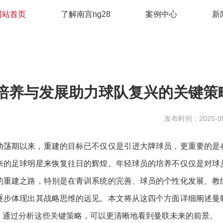
网站首页
了解南宫ng28
案例中心
新
培养与发展助力球队复兴的关键策
发布时间：2025-05
动荡期以来，重建的目标已不仅仅是引进大牌球员，更重要的是
来的足球明星来恢复往日的辉煌。年轻球员的培养不仅仅是对球
的重建之路，特别是在青训系统的完善、球员的个性化发展、教
逐步体现出其战略思维的远见。本文将从这四个方面详细阐述曼
。通过分析这些关键策略，可以更清晰地看到曼联未来的前景。