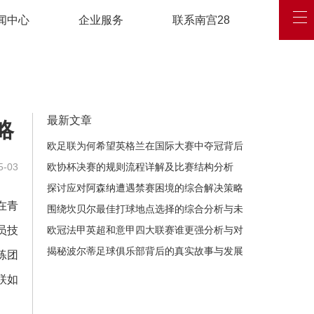
闻中心
企业服务
联系南宫28
最新文章
略
欧足联为何希望英格兰在国际大赛中夺冠背后
-03
的深层原因解析
欧协杯决赛的规则流程详解及比赛结构分析
探讨应对阿森纳遭遇禁赛困境的综合解决策略
在青
思路与未来展望发展路径
围绕坎贝尔最佳打球地点选择的综合分析与未
员技
来发展前景深度探讨全
欧冠法甲英超和意甲四大联赛谁更强分析与对
比
揭秘波尔蒂足球俱乐部背后的真实故事与发展
练团
历程
联如