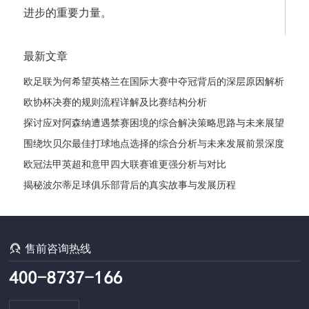
进步的重要力量。
最新文章
欧足联为何希望英格兰在国际大赛中夺冠背后的深层原因解析
欧协杯决赛的规则流程详解及比赛结构分析
探讨应对阿森纳遭遇禁赛困境的综合解决策略思路与未来展望
发展路径
围绕坎贝尔最佳打球地点选择的综合分析与未来发展前景深度
探讨全
欧冠法甲英超和意甲四大联赛谁更强分析与对比
揭秘波尔蒂足球俱乐部背后的真实故事与发展历程

售前咨询热线