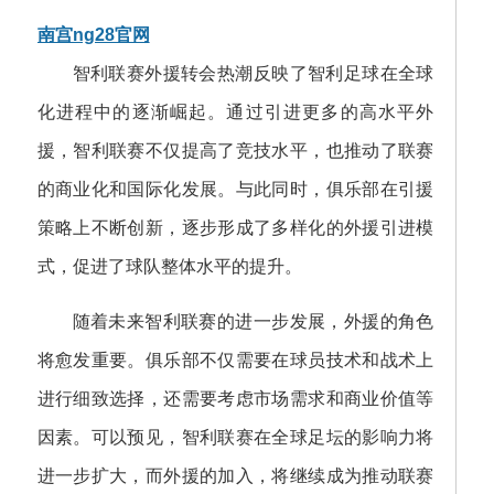
南宫ng28官网
智利联赛外援转会热潮反映了智利足球在全球
化进程中的逐渐崛起。通过引进更多的高水平外
援，智利联赛不仅提高了竞技水平，也推动了联赛
的商业化和国际化发展。与此同时，俱乐部在引援
策略上不断创新，逐步形成了多样化的外援引进模
式，促进了球队整体水平的提升。
随着未来智利联赛的进一步发展，外援的角色
将愈发重要。俱乐部不仅需要在球员技术和战术上
进行细致选择，还需要考虑市场需求和商业价值等
因素。可以预见，智利联赛在全球足坛的影响力将
进一步扩大，而外援的加入，将继续成为推动联赛