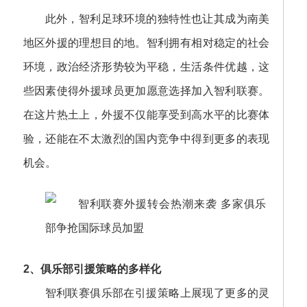
此外，智利足球环境的独特性也让其成为南美
地区外援的理想目的地。智利拥有相对稳定的社会
环境，政治经济形势较为平稳，生活条件优越，这
些因素使得外援球员更加愿意选择加入智利联赛。
在这片热土上，外援不仅能享受到高水平的比赛体
验，还能在不太激烈的国内竞争中得到更多的表现
机会。
2、俱乐部引援策略的多样化
智利联赛俱乐部在引援策略上展现了更多的灵