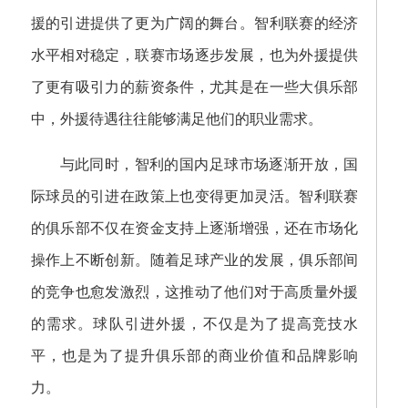
援的引进提供了更为广阔的舞台。智利联赛的经济
水平相对稳定，联赛市场逐步发展，也为外援提供
了更有吸引力的薪资条件，尤其是在一些大俱乐部
中，外援待遇往往能够满足他们的职业需求。
与此同时，智利的国内足球市场逐渐开放，国
际球员的引进在政策上也变得更加灵活。智利联赛
的俱乐部不仅在资金支持上逐渐增强，还在市场化
操作上不断创新。随着足球产业的发展，俱乐部间
的竞争也愈发激烈，这推动了他们对于高质量外援
的需求。球队引进外援，不仅是为了提高竞技水
平，也是为了提升俱乐部的商业价值和品牌影响
力。