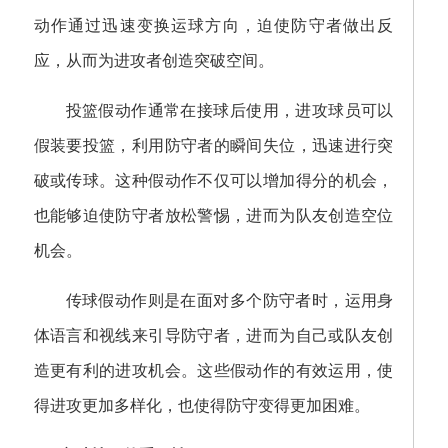
动作通过迅速变换运球方向，迫使防守者做出反
应，从而为进攻者创造突破空间。
投篮假动作通常在接球后使用，进攻球员可以
假装要投篮，利用防守者的瞬间失位，迅速进行突
破或传球。这种假动作不仅可以增加得分的机会，
也能够迫使防守者放松警惕，进而为队友创造空位
机会。
传球假动作则是在面对多个防守者时，运用身
体语言和视线来引导防守者，进而为自己或队友创
造更有利的进攻机会。这些假动作的有效运用，使
得进攻更加多样化，也使得防守变得更加困难。