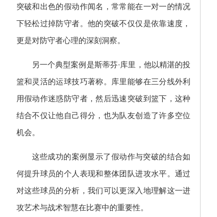
突破和出色的假动作闻名，常常能在一对一的情况
下轻松过掉防守者。他的突破不仅仅是依靠速度，
更是对防守者心理的深刻洞察。
另一个典型案例是斯蒂芬·库里，他以精湛的投
篮和灵活的运球技巧著称。库里能够在三分线外利
用假动作迷惑防守者，然后迅速突破到篮下，这种
结合不仅让他自己得分，也为队友创造了许多空位
机会。
这些成功的案例显示了假动作与突破的结合如
何提升球员的个人表现和整体团队进攻水平。通过
对这些球员的分析，我们可以更深入地理解这一进
攻艺术与战术智慧在比赛中的重要性。