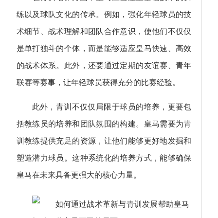
练以及球队文化的传承。例如，强化年轻球员的技
术细节、战术理解和团队合作意识，使他们不仅仅
是单打独斗的个体，而是能够适应皇马快速、高效
的战术体系。此外，还要通过定期的友谊赛、青年
联赛等赛事，让年轻球员获得充分的比赛经验。
此外，青训不仅仅局限于球员的培养，更要包
括教练员的培养和团队氛围的构建。皇马需要为青
训教练提供充足的资源，让他们能够更好地发掘和
塑造潜力球员。这种系统化的培养方式，能够确保
皇马在未来具备更强大的核心力量。