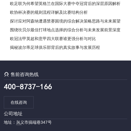
欧足联为何希望英格兰在国际大赛中夺冠背后的深层原因解析
欧协杯决赛的规则流程详解及比赛结构分析
探讨应对阿森纳遭遇禁赛困境的综合解决策略思路与未来展望
发展路径
围绕坎贝尔最佳打球地点选择的综合分析与未来发展前景深度
探讨全
欧冠法甲英超和意甲四大联赛谁更强分析与对比
揭秘波尔蒂足球俱乐部背后的真实故事与发展历程

售前咨询热线
在线咨询
公司地址
地址：兴义市搞端巷347号