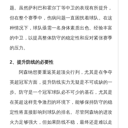
题。虽然萨利巴和霍尔丁等中卫的表现有所提升，
但在整个赛季中，伤病问题一直困扰着球队。在这
种情况下，球队亟需一名身体素质出色、经验丰富
的中卫，以提高整体防守的稳定性和应对紧张赛季
的压力。
2、提升防线的必要性
阿森纳想要重返英超顶尖行列，尤其是在争夺
英超冠军方面，提升防线实力无疑是不可或缺的一
步。防守是一个冠军球队必不可少的基石，尤其是
在英超这样竞争激烈的环境下，能够保持防守的稳
定性将直接影响到球队的排名。尽管阿森纳的进攻
火力足够强大，但如果防线不稳，最终还是难以走