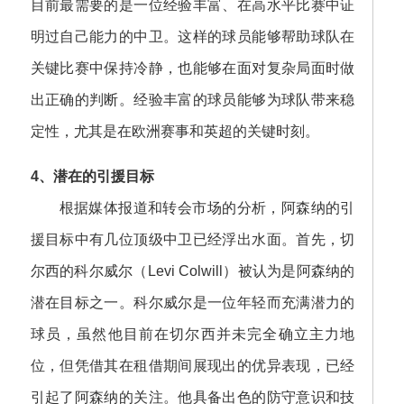
目前最需要的是一位经验丰富、在高水平比赛中证
明过自己能力的中卫。这样的球员能够帮助球队在
关键比赛中保持冷静，也能够在面对复杂局面时做
出正确的判断。经验丰富的球员能够为球队带来稳
定性，尤其是在欧洲赛事和英超的关键时刻。
4、潜在的引援目标
根据媒体报道和转会市场的分析，阿森纳的引
援目标中有几位顶级中卫已经浮出水面。首先，切
尔西的科尔威尔（Levi Colwill）被认为是阿森纳的
潜在目标之一。科尔威尔是一位年轻而充满潜力的
球员，虽然他目前在切尔西并未完全确立主力地
位，但凭借其在租借期间展现出的优异表现，已经
引起了阿森纳的关注。他具备出色的防守意识和技