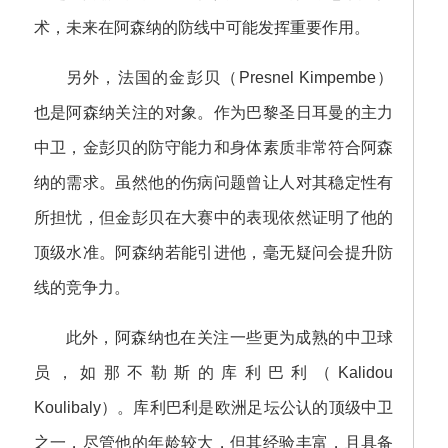
术，未来在阿森纳的防线中可能发挥重要作用。
另外，法国的金彭贝（Presnel Kimpembe）
也是阿森纳关注的对象。作为巴黎圣日耳曼的主力
中卫，金彭贝的防守能力和身体素质非常符合阿森
纳的需求。虽然他的伤病问题曾让人对其稳定性有
所担忧，但金彭贝在大赛中的表现依然证明了他的
顶级水准。阿森纳若能引进他，毫无疑问会提升防
线的竞争力。
此外，阿森纳也在关注一些更为成熟的中卫球
员，如那不勒斯的库利巴利（Kalidou
Koulibaly）。库利巴利是欧洲足坛公认的顶级中卫
之一，尽管他的年龄较大，但其经验丰富，且具备