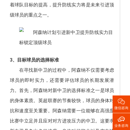
着球队目标的提高，提升防线实力将是未来引进顶
级球员的重点之一。
3、目标球员的选择标准
在寻找新中卫的过程中，阿森纳不仅需要考虑
球员的即时实力，还需要评估球员的长期发展潜
力。首先，阿森纳对新中卫的选择标准之一是球员

的身体素质。英超联赛的节奏较快，球员的身体对
微信咨询
抗和速度至关重要。阿森纳需要一位能够在高强度

比赛中立足并且应对对方进攻压力的中卫。这要求
业务咨询