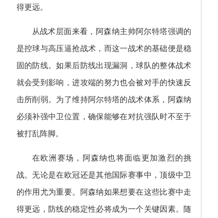
得更远。
从战术层面来看，阿森纳主帅阿尔特塔强调的
是控球与高压逼抢战术，而这一战术的基础便是稳
固的防线。如果后防线出现漏洞，球队的整体战术
就会受到影响，进攻端的努力也会被对手的快速反
击所削弱。为了维持阿尔特塔的战术体系，阿森纳
必须补强中卫位置，确保能够在对抗强队时不至于
被打乱阵脚。
在欧洲赛场，阿森纳也将面临更加激烈的挑
战。无论是在欧冠还是其他国际赛事中，顶级中卫
的作用尤为重要。阿森纳如果想要在这些比赛中走
得更远，防线的稳定性必将成为一个关键因素。随