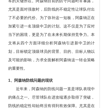
军的关键所在。阿森纳目前的防守问题时常暴露，
尤其是面对强敌时，后防线的不稳定性让球队付出
了不必要的代价。为了弥补这一短板，阿森纳正在
加紧引进一名顶级中卫的计划。这不仅是为了应对
当下的困境，更是为了在未来长期保持竞争力。本
文将从四个方面详细分析阿森纳引进新中卫的计
划，目标锁定顶级球员的背景、目的、目标人物以
及可能的影响，力求全面解析阿森纳这一转会策略
的重要性。
1、阿森纳防线问题的现状
近年来，阿森纳的防线问题一直是球队表现中
的痛点之一。尽管球队在进攻端逐步取得了突破，
防线的稳定性却始终没有得到有效保障。尤其是在