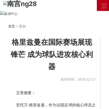
汇聚最新资讯 / 产品信息
用最专业的眼光看待互联网
立即咨询
首页
> 案例
格里兹曼在国际赛场展现
锋芒 成为球队进攻核心利
器
发布时间：2024-12-17
文章摘要：
安托万·格里兹曼，作为法国足球的核心球员之