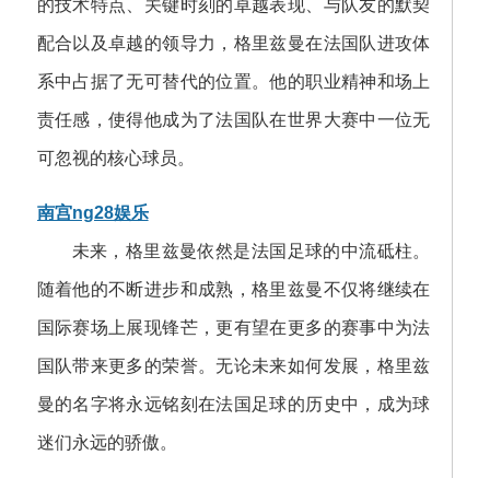
的技术特点、关键时刻的卓越表现、与队友的默契
配合以及卓越的领导力，格里兹曼在法国队进攻体
系中占据了无可替代的位置。他的职业精神和场上
责任感，使得他成为了法国队在世界大赛中一位无
可忽视的核心球员。
南宫ng28娱乐
未来，格里兹曼依然是法国足球的中流砥柱。
随着他的不断进步和成熟，格里兹曼不仅将继续在
国际赛场上展现锋芒，更有望在更多的赛事中为法
国队带来更多的荣誉。无论未来如何发展，格里兹
曼的名字将永远铭刻在法国足球的历史中，成为球
迷们永远的骄傲。