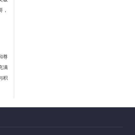
哥，
和尊
充满
与积