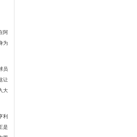
在阿
身为
球员
这让
入大
亨利
正是