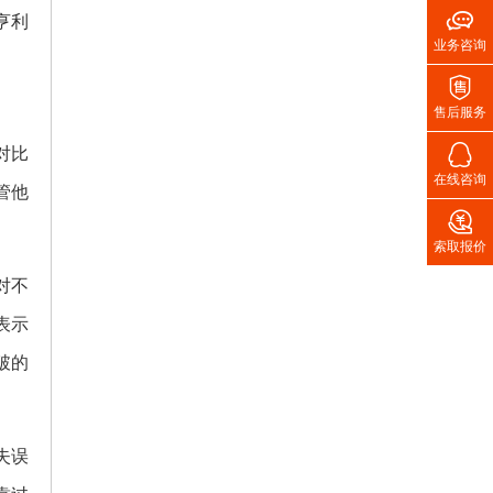

亨利
业务咨询

售后服务

对比
在线咨询
管他

索取报价
对不
表示
破的
失误