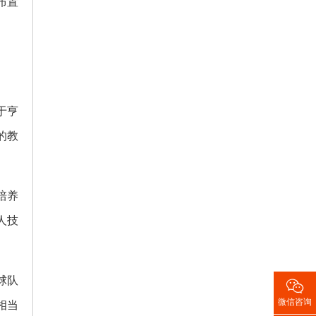
布置
于亨
的教
培养
人技
球队

微信咨询
相当