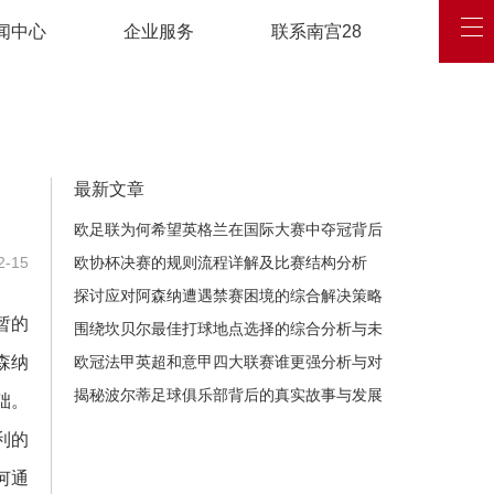
闻中心
企业服务
联系南宫28
最新文章
欧足联为何希望英格兰在国际大赛中夺冠背后
-15
的深层原因解析
欧协杯决赛的规则流程详解及比赛结构分析
探讨应对阿森纳遭遇禁赛困境的综合解决策略
暂的
思路与未来展望发展路径
围绕坎贝尔最佳打球地点选择的综合分析与未
森纳
来发展前景深度探讨全
欧冠法甲英超和意甲四大联赛谁更强分析与对
比
揭秘波尔蒂足球俱乐部背后的真实故事与发展
础。
历程
利的
何通