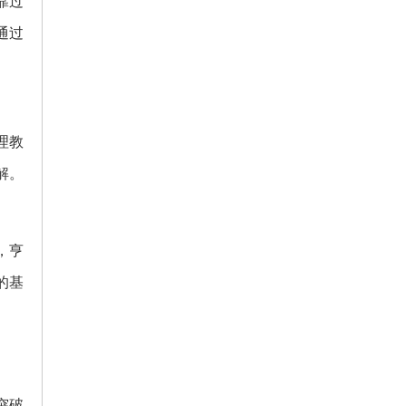
靠过
通过
理教
解。
，亨
的基
突破