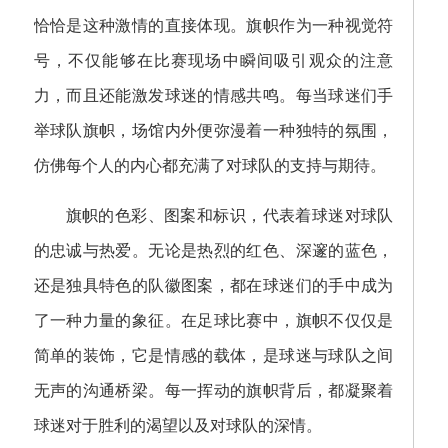
恰恰是这种激情的直接体现。旗帜作为一种视觉符
号，不仅能够在比赛现场中瞬间吸引观众的注意
力，而且还能激发球迷的情感共鸣。每当球迷们手
举球队旗帜，场馆内外便弥漫着一种独特的氛围，
仿佛每个人的内心都充满了对球队的支持与期待。
旗帜的色彩、图案和标识，代表着球迷对球队
的忠诚与热爱。无论是热烈的红色、深邃的蓝色，
还是独具特色的队徽图案，都在球迷们的手中成为
了一种力量的象征。在足球比赛中，旗帜不仅仅是
简单的装饰，它是情感的载体，是球迷与球队之间
无声的沟通桥梁。每一挥动的旗帜背后，都凝聚着
球迷对于胜利的渴望以及对球队的深情。