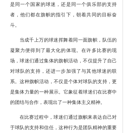
是同一个国家的球迷，还是同一个俱乐部的支持
者，他们都在旗帜的指引下，朝着共同的目标奋
斗。
当成千上万的球迷挥舞着同一面旗帜，队伍的
凝聚力便得到了最大化的体现。在许多比赛的现
场，球迷们通过集体的旗帜活动，不仅提升了自己
对球队的支持，还进一步加强了与其他球迷的联
系。这种旗帜活动，不仅是个体对球队的支持，更
是集体力量的一种展示。它象征着球迷们在比赛中
的团结与合作，表现出了一种集体主义精神。
在比赛过程中，球迷们通过旗帜来表达自己对
于球队的支持和信任，这种行为是团队精神的重要