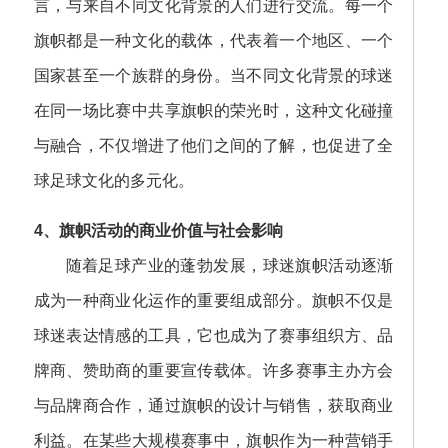
言，与来自不同文化背景的人们进行交流。每一个
旗帜都是一种文化的载体，代表着一个地区、一个
国家甚至一个族群的身份。当不同文化背景的球迷
在同一场比赛中共享旗帜的荣光时，这种文化碰撞
与融合，不仅增进了他们之间的了解，也促进了全
球足球文化的多元化。
4、旗帜活动的商业价值与社会影响
随着足球产业的蓬勃发展，球迷旗帜活动逐渐
成为一种商业化运作的重要组成部分。旗帜不仅是
球迷表达情感的工具，它也成为了赛事组织方、品
牌商、赞助商的重要宣传载体。许多赛事主办方会
与品牌商合作，通过旗帜的设计与销售，获取商业
利益。在某些大规模赛事中，旗帜作为一种营销手