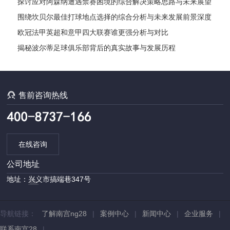
探讨应对阿森纳遭遇禁赛困境的综合解决策略思路与未来展望
发展路径
围绕坎贝尔最佳打球地点选择的综合分析与未来发展前景深度
探讨全
欧冠法甲英超和意甲四大联赛谁更强分析与对比
揭秘波尔蒂足球俱乐部背后的真实故事与发展历程

售前咨询热线
在线咨询
公司地址
地址：兴义市搞端巷347号
导航链接：
了解南宫ng28
|
案例中心
|
新闻中心
|
企业服务
|
联系南宫28
|