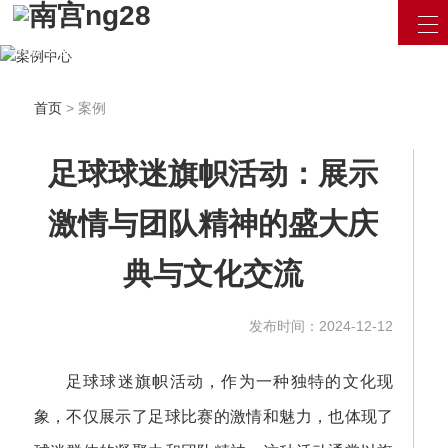
汇聚最新资讯 / 产品信息
用最专业的眼光看待互联网
立即咨询
首页
> 案例
足球球迷旗帜活动：展示
激情与团队精神的盛大庆
典与文化交流
发布时间：2024-12-12
足球球迷旗帜活动，作为一种独特的文化现
象，不仅展示了足球比赛的激情和魅力，也体现了