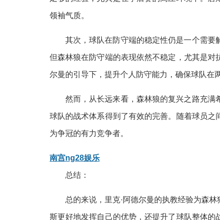
领袖气质。
其次，球队在防守端的稳定性仍是一个需要
但森林狼在防守端的表现依然不稳定，尤其是对
尔曼的引导下，提升个人防守能力，确保球队在
然而，从长远来看，森林狼的复兴之路充满
球队的战术体系得到了有效的完善。随着球员之
为争冠的有力竞争者。
南宫ng28娱乐
总结：
总的来说，里克·阿德尔曼的执教经验为森
斯更好地发挥自己的优势，还提升了球队整体的