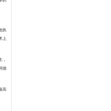
季的
他执
术上
主，
阿德
极高