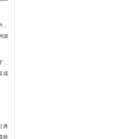
力，
阿德
下，
至成
让唐
森林