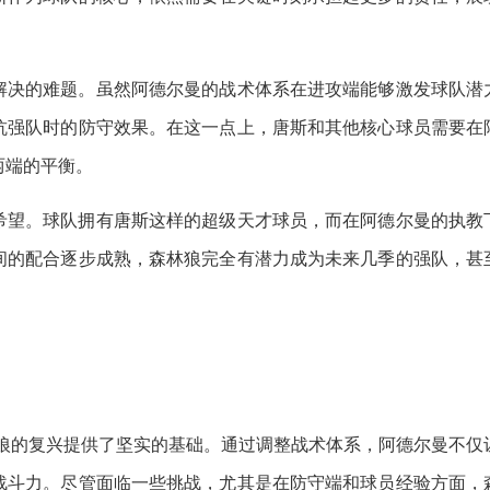
解决的难题。虽然阿德尔曼的战术体系在进攻端能够激发球队潜
抗强队时的防守效果。在这一点上，唐斯和其他核心球员需要在
两端的平衡。
希望。球队拥有唐斯这样的超级天才球员，而在阿德尔曼的执教
间的配合逐步成熟，森林狼完全有潜力成为未来几季的强队，甚
林狼的复兴提供了坚实的基础。通过调整战术体系，阿德尔曼不仅
战斗力。尽管面临一些挑战，尤其是在防守端和球员经验方面，