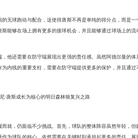
间的无球跑动与配合，这使得唐斯不再是单纯的得分点，而是一
唐斯能够在场上拥有更多的接球机会，并且能够通过球场上的流
。
端，他还需要在防守端展现出更强的责任感。虽然阿德尔曼的体
作为内线的重要支柱，需要在防守端提供更多的保护，并且通过
蹴而就，仍面临不少挑战。首先，球队的整体阵容虽然年轻，但
斯作为球队的核心，依然需要在关键时刻承担起更多的责任，展