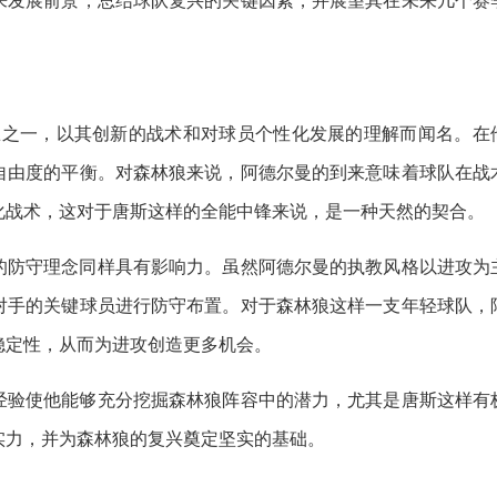
来发展前景，总结球队复兴的关键因素，并展望其在未来几个赛
教练之一，以其创新的战术和对球员个性化发展的理解而闻名。在
自由度的平衡。对森林狼来说，阿德尔曼的到来意味着球队在战
化战术，这对于唐斯这样的全能中锋来说，是一种天然的契合。
的防守理念同样具有影响力。虽然阿德尔曼的执教风格以进攻为
对手的关键球员进行防守布置。对于森林狼这样一支年轻球队，
稳定性，从而为进攻创造更多机会。
经验使他能够充分挖掘森林狼阵容中的潜力，尤其是唐斯这样有
实力，并为森林狼的复兴奠定坚实的基础。