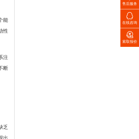
售后服务

个能
在线咨询
动性

索取报价
系注
不断
缺乏
现出