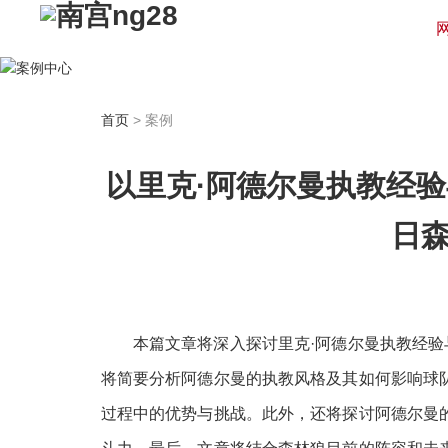
汇聚最新资讯 / 产品信息
用最专业的眼光看待互联网
首页
> 案例
立即咨询
以里克·阿德尔曼执教经验
日
本篇文章将深入探讨里克·阿德尔曼执教经验
将简要分析阿德尔曼的执教风格及其如何影响球
过程中的优势与挑战。此外，还将探讨阿德尔曼