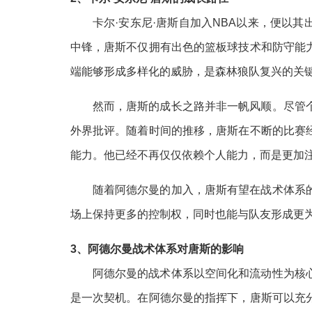
卡尔·安东尼·唐斯自加入NBA以来，便以
中锋，唐斯不仅拥有出色的篮板球技术和防守能
端能够形成多样化的威胁，是森林狼队复兴的关
然而，唐斯的成长之路并非一帆风顺。尽管
外界批评。随着时间的推移，唐斯在不断的比赛
能力。他已经不再仅仅依赖个人能力，而是更加
随着阿德尔曼的加入，唐斯有望在战术体系
场上保持更多的控制权，同时也能与队友形成更
3、阿德尔曼战术体系对唐斯的影响
阿德尔曼的战术体系以空间化和流动性为核
是一次契机。在阿德尔曼的指挥下，唐斯可以充