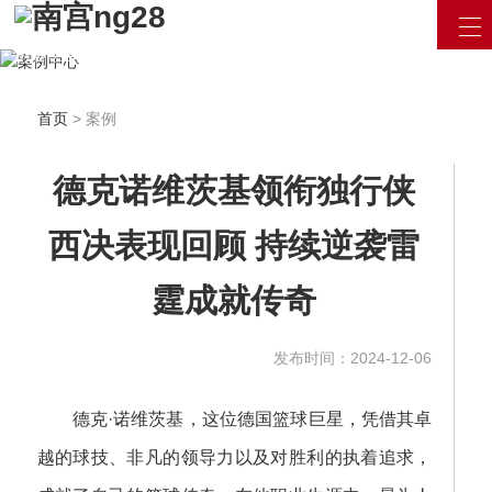
汇聚最新资讯 / 产品信息
用最专业的眼光看待互联网
立即咨询
首页
> 案例
德克诺维茨基领衔独行侠
西决表现回顾 持续逆袭雷
霆成就传奇
发布时间：2024-12-06
德克·诺维茨基，这位德国篮球巨星，凭借其卓
越的球技、非凡的领导力以及对胜利的执着追求，