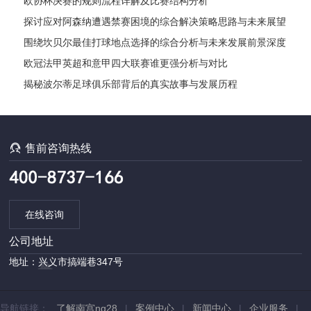
欧协杯决赛的规则流程详解及比赛结构分析
探讨应对阿森纳遭遇禁赛困境的综合解决策略思路与未来展望
发展路径
围绕坎贝尔最佳打球地点选择的综合分析与未来发展前景深度
探讨全
欧冠法甲英超和意甲四大联赛谁更强分析与对比
揭秘波尔蒂足球俱乐部背后的真实故事与发展历程

售前咨询热线
在线咨询
公司地址
地址：兴义市搞端巷347号
导航链接：
了解南宫ng28
|
案例中心
|
新闻中心
|
企业服务
|