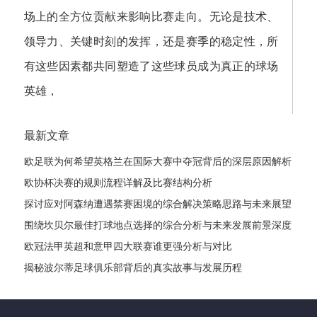
场上的全方位贡献来影响比赛走向。无论是技术、
领导力、关键时刻的发挥，还是赛季的稳定性，所
有这些因素都共同塑造了这些球员成为真正的球场
英雄，
最新文章
欧足联为何希望英格兰在国际大赛中夺冠背后的深层原因解析
欧协杯决赛的规则流程详解及比赛结构分析
探讨应对阿森纳遭遇禁赛困境的综合解决策略思路与未来展望
发展路径
围绕坎贝尔最佳打球地点选择的综合分析与未来发展前景深度
探讨全
欧冠法甲英超和意甲四大联赛谁更强分析与对比
揭秘波尔蒂足球俱乐部背后的真实故事与发展历程