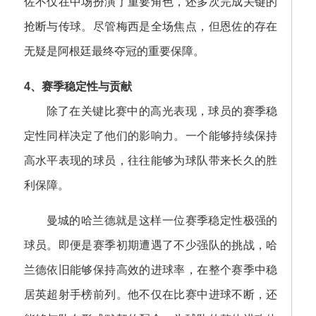
佐不仅在中场扮演了重要角色，还多次完成关键的
抢断与传球。尽管梅西是全场焦点，但恩佐的存在
无疑是阿根廷最终夺冠的重要保障。
4、赛季稳定性与贡献
除了在关键比赛中的高光表现，球员的赛季稳
定性同样决定了他们的影响力。一个能够持续保持
高水平表现的球员，往往能够为球队带来长久的胜
利保障。
曼城的哈兰德就是这样一位赛季稳定性极强的
球员。即便是赛季初期遭遇了不少强队的挑战，哈
兰德依旧能够保持高效的进球率，在整个赛季中稳
居英超射手榜前列。他不仅在比赛中进球不断，还