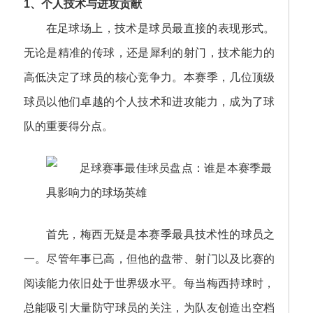
1、个人技术与进攻贡献
在足球场上，技术是球员最直接的表现形式。
无论是精准的传球，还是犀利的射门，技术能力的
高低决定了球员的核心竞争力。本赛季，几位顶级
球员以他们卓越的个人技术和进攻能力，成为了球
队的重要得分点。
首先，梅西无疑是本赛季最具技术性的球员之
一。尽管年事已高，但他的盘带、射门以及比赛的
阅读能力依旧处于世界级水平。每当梅西持球时，
总能吸引大量防守球员的关注，为队友创造出空档