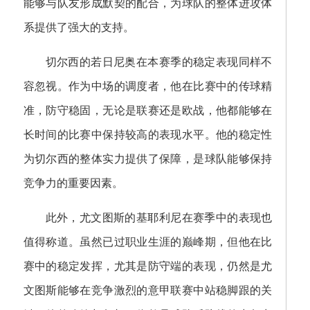
能够与队友形成默契的配合，为球队的整体进攻体
系提供了强大的支持。
切尔西的若日尼奥在本赛季的稳定表现同样不
容忽视。作为中场的调度者，他在比赛中的传球精
准，防守稳固，无论是联赛还是欧战，他都能够在
长时间的比赛中保持较高的表现水平。他的稳定性
为切尔西的整体实力提供了保障，是球队能够保持
竞争力的重要因素。
此外，尤文图斯的基耶利尼在赛季中的表现也
值得称道。虽然已过职业生涯的巅峰期，但他在比
赛中的稳定发挥，尤其是防守端的表现，仍然是尤
文图斯能够在竞争激烈的意甲联赛中站稳脚跟的关