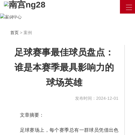
汇聚最新资讯 / 产品信息
用最专业的眼光看待互联网
立即咨询
首页
> 案例
足球赛事最佳球员盘点：
谁是本赛季最具影响力的
球场英雄
发布时间：2024-12-01
文章摘要：
足球赛场上，每个赛季总有一群球员凭借出色