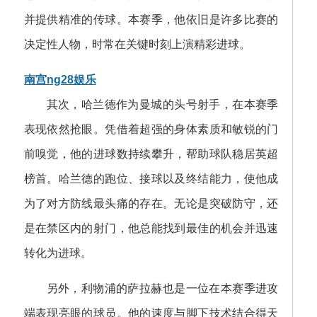
并提供精准的传球。本赛季，他依旧是许多比赛的
决定性人物，时常在关键时刻上演精彩进球。
南宫ng28娱乐
其次，哈兰德作为曼城的头号射手，在本赛季
表现依然抢眼。凭借着超强的身体素质和敏锐的门
前嗅觉，他的进球数持续攀升，帮助球队稳居英超
榜首。哈兰德的跑位、接球以及终结能力，使他成
为了对方防线最头痛的存在。无论是突破防守，还
是在禁区内的射门，他总能找到最佳的机会并迅速
转化为进球。
另外，利物浦的萨拉赫也是一位在本赛季进攻
端表现亮眼的球员。他的速度与脚下技术结合得天