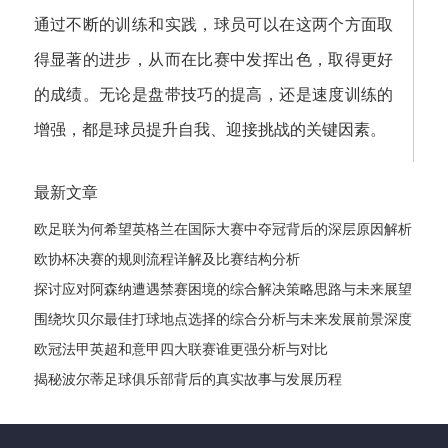
通过不断的训练和实践，球员可以在这两个方面取
得显著的进步，从而在比赛中发挥出色，取得更好
的成绩。无论是盘带技巧的提高，还是速度训练的
增强，都是球员提升自我、迎接挑战的关键因素。
最新文章
欧足联为何希望英格兰在国际大赛中夺冠背后的深层原因解析
欧协杯决赛的规则流程详解及比赛结构分析
探讨应对阿森纳遭遇禁赛困境的综合解决策略思路与未来展望
发展路径
围绕坎贝尔最佳打球地点选择的综合分析与未来发展前景深度
探讨全
欧冠法甲英超和意甲四大联赛谁更强分析与对比
揭秘波尔蒂足球俱乐部背后的真实故事与发展历程