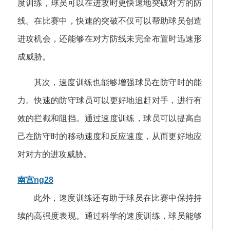
度训练，球员可以在进攻时更快速地突破对方的防
线。在比赛中，快速的突破不仅可以帮助球员创造
进攻机会，还能够在对方防线未完全布置时迅速形
成威胁。
其次，速度训练也能够增强球员在防守时的能
力。快速的防守球员可以更好地追赶对手，进行有
效的拦截和阻挡。通过速度训练，球员可以提高自
己在防守时的移动速度和反应速度，从而更好地应
对对方的进攻威胁。
南宫ng28
此外，速度训练还有助于球员在比赛中保持持
续的高强度表现。通过科学的速度训练，球员能够