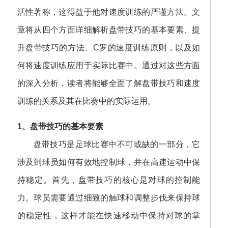
活性著称，这得益于他对速度训练的严谨方法。文
章将从四个方面详细解析盘带技巧的基本要素、提
升盘带技巧的方法、C罗的速度训练原则，以及如
何将速度训练应用于实际比赛中。通过对这些方面
的深入分析，读者将能够全面了解盘带技巧和速度
训练的关系及其在比赛中的实际运用。
1、盘带技巧的基本要素
盘带技巧是足球比赛中不可或缺的一部分，它
涉及到球员如何有效地控制球，并在高速运动中保
持稳定。首先，盘带技巧的核心是对球的控制能
力。球员需要通过细致的触球和调整步伐来保持球
的稳定性，这样才能在快速移动中保持对球的掌