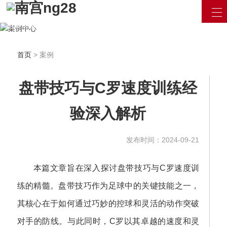
汇聚最新资讯 / 产品信息
用最专业的眼光看待互联网
立即咨询
首页
> 案例
盘带技巧与C罗速度训练经
验深入解析
发布时间：2024-09-21
本篇文章旨在深入探讨盘带技巧与C罗速度训
练的精髓。盘带技巧作为足球中的关键技能之一，
其核心在于如何通过巧妙的控球和灵活的动作突破
对手的防线。与此同时，C罗以其卓越的速度和灵