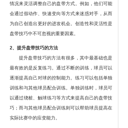
情况来灵活调整自己的盘带方式。例如，他们可能
会通过假动作、快速变向等方式来迷惑对手，从而
为自己创造出更好的进攻机会。创造性和灵活性是
盘带技巧中不可忽视的重要因素。
2、提升盘带技巧的方法
提升盘带技巧的方法有很多，其中最基础也是
最有效的是反复练习。通过不断的训练，球员可以
逐渐提高自己对球的控制能力。练习可以包括单独
训练和与其他球员配合训练。单独训练时，球员可
以通过绕桩、触球练习等方式来提高自己的盘带技
巧；而与其他球员配合训练则可以帮助球员提高在
实际比赛中的应变能力。