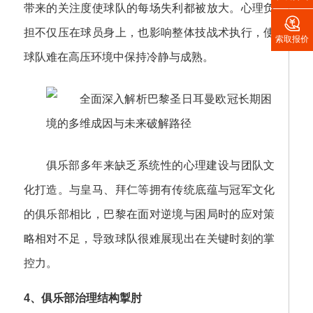
带来的关注度使球队的每场失利都被放大。心理负

担不仅压在球员身上，也影响整体技战术执行，使
索取报价
球队难在高压环境中保持冷静与成熟。
俱乐部多年来缺乏系统性的心理建设与团队文
化打造。与皇马、拜仁等拥有传统底蕴与冠军文化
的俱乐部相比，巴黎在面对逆境与困局时的应对策
略相对不足，导致球队很难展现出在关键时刻的掌
控力。
4、俱乐部治理结构掣肘