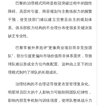
巴黎的治理模式同样是欧冠突破过程中的隐性
障碍。高层对引援、阵容规划与主教练权力的频繁
干预，使竞技部门难以建立完整且自主的规划体
系。俱乐部权力结构的不合理分布使很多关键决策
缺乏专业性。
巴黎常被外界批评“更像商业项目而非竞技团
队”，部分引援更偏向市场价值而非体系需求，导致
球队难以形成全方位均衡配置。这种由上至下的治
理模式制约了球队的长期成长。
治理结构的不合理还导致更衣室管理复杂化。
明星球员巨大的个人影响力可能削弱团队纪律性，
影响内部竞争机制与训练强度，使球队整体战斗力