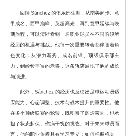
回顾 Sánchez 的俱乐部生涯，从南美起步、意
甲成名、西甲巅峰、英超高光，再到意甲延续与晚
期旅程，可以清晰看到一名职业球员在不同阶段所
经历的机遇与挑战。他每一次重要转会都伴随着角
色变化：从潜力新秀、成名前锋、顶级俱乐部主
力，到经验丰富的老将，这条轨迹展现了他的成长
与演进。
此外，Sánchez 的经历也反映出足球运动员适
应能力、心态调整、技术与战术提升的重要性。他
在多个顶级联赛的轮转，既积累了辉煌荣誉，也承
担了状态起伏、伤病干扰的挑战。对于未来球员而
言，他的职业旅程具有学习意义：如何把握机会、