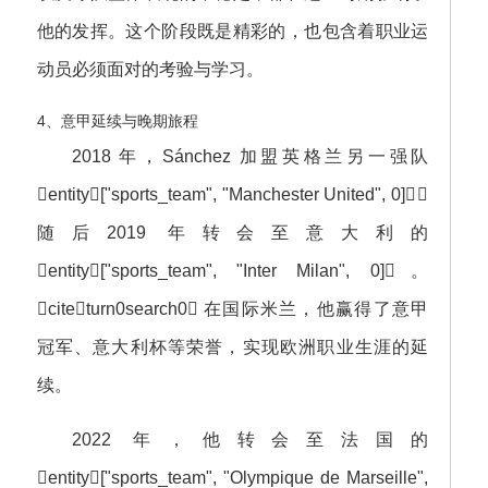
他的发挥。这个阶段既是精彩的，也包含着职业运
动员必须面对的考验与学习。
4、意甲延续与晚期旅程
2018 年，Sánchez 加盟英格兰另一强队
entity["sports_team", "Manchester United", 0]，
随后2019 年转会至意大利的
entity["sports_team", "Inter Milan", 0]。
citeturn0search0 在国际米兰，他赢得了意甲
冠军、意大利杯等荣誉，实现欧洲职业生涯的延
续。
2022 年，他转会至法国的
entity["sports_team", "Olympique de Marseille",