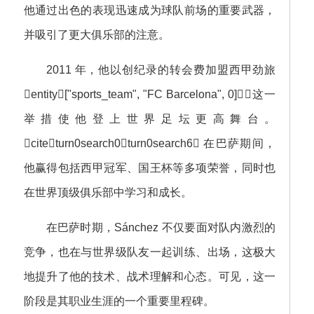
他通过出色的表现迅速成为球队前场的重要武器，
并吸引了更大俱乐部的注意。
2011 年，他以创纪录的转会费加盟西甲劲旅
entity["sports_team", "FC Barcelona", 0]，这一
举措使他登上世界足坛更高舞台。
citeturn0search0turn0search6 在巴萨期间，
他赢得包括西甲冠军、国王杯等多项荣誉，同时也
在世界顶级俱乐部中学习和成长。
在巴萨时期，Sánchez 不仅要面对队内激烈的
竞争，也在与世界级队友一起训练、出场，这极大
地提升了他的技术、战术理解和心态。可见，这一
阶段是其职业生涯的一个重要里程碑。