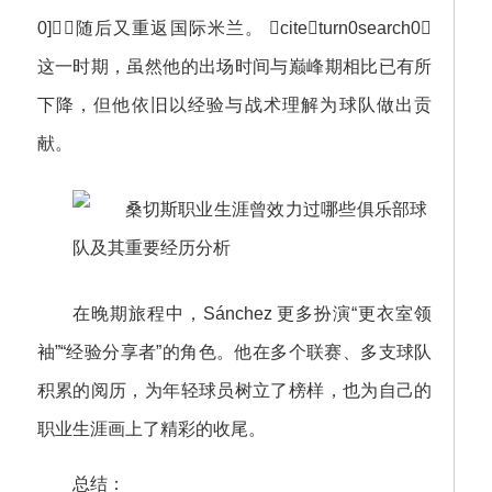
0]，随后又重返国际米兰。 citeturn0search0
这一时期，虽然他的出场时间与巅峰期相比已有所
下降，但他依旧以经验与战术理解为球队做出贡
献。
在晚期旅程中，Sánchez 更多扮演“更衣室领
袖”“经验分享者”的角色。他在多个联赛、多支球队
积累的阅历，为年轻球员树立了榜样，也为自己的
职业生涯画上了精彩的收尾。
总结：