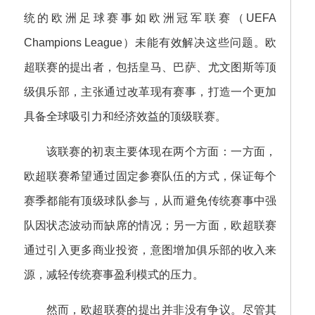
统的欧洲足球赛事如欧洲冠军联赛（UEFA
Champions League）未能有效解决这些问题。欧
超联赛的提出者，包括皇马、巴萨、尤文图斯等顶
级俱乐部，主张通过改革现有赛事，打造一个更加
具备全球吸引力和经济效益的顶级联赛。
该联赛的初衷主要体现在两个方面：一方面，
欧超联赛希望通过固定参赛队伍的方式，保证每个
赛季都能有顶级球队参与，从而避免传统赛事中强
队因状态波动而缺席的情况；另一方面，欧超联赛
通过引入更多商业投资，意图增加俱乐部的收入来
源，减轻传统赛事盈利模式的压力。
然而，欧超联赛的提出并非没有争议。尽管其