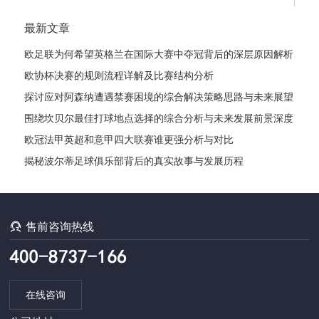
最新文章
欧足联为何希望英格兰在国际大赛中夺冠背后的深层原因解析
欧协杯决赛的规则流程详解及比赛结构分析
探讨应对阿森纳遭遇禁赛困境的综合解决策略思路与未来展望
发展路径
围绕坎贝尔最佳打球地点选择的综合分析与未来发展前景深度
探讨全
欧冠法甲英超和意甲四大联赛谁更强分析与对比
揭秘波尔蒂足球俱乐部背后的真实故事与发展历程

售前咨询热线
在线咨询