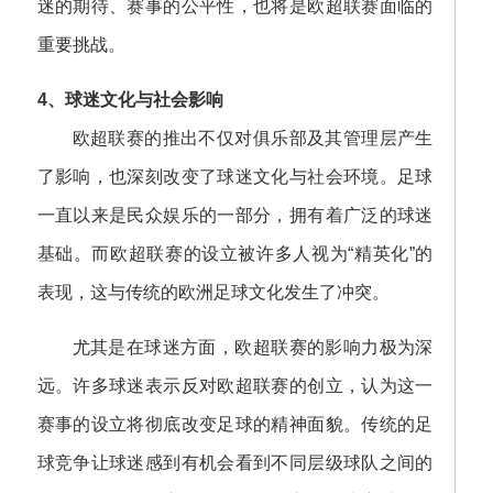
迷的期待、赛事的公平性，也将是欧超联赛面临的
重要挑战。
4、球迷文化与社会影响
欧超联赛的推出不仅对俱乐部及其管理层产生
了影响，也深刻改变了球迷文化与社会环境。足球
一直以来是民众娱乐的一部分，拥有着广泛的球迷
基础。而欧超联赛的设立被许多人视为“精英化”的
表现，这与传统的欧洲足球文化发生了冲突。
尤其是在球迷方面，欧超联赛的影响力极为深
远。许多球迷表示反对欧超联赛的创立，认为这一
赛事的设立将彻底改变足球的精神面貌。传统的足
球竞争让球迷感到有机会看到不同层级球队之间的