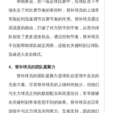
举例来说，在一场足球比赛中，当球队在下半
场失去了对比赛节奏的掌控时，替补球员的上场常
常能起到迅速调节比赛节奏的作用。替补球员通过
高强度的跑动，打破了对方防守的平衡，从而为球
队创造了更多进攻机会。通过控制节奏，替补球员
不仅能帮助球队稳定局势，还能在关键时刻让球队
迅速进入攻击模式。
4、替补球员的团队凝聚力
替补球员的团队凝聚力是球队在逆境中反击的
无形力量。尽管替补球员的上场时间较少，但他们
与主力球员之间的默契配合和高度信任，常常能够
在关键时刻带来意想不到的效果。替补球员在日常
训练中与主力球员共同努力、互相支持，因此他们