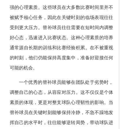
强的心理素质。这些球员在大多数比赛时间里并不
被赋予核心任务，因此在关键时刻的临场表现往往
受到更大压力。替补球员往往需要在短时间内调整
好心态，迅速进入比赛状态。这种心理素质的培养
通常源自长期的训练和比赛经验积累。在不被重视
的时刻，他们仍能保持高度集中，准备好迎接任何
可能的机会。
一个优秀的替补球员能够在团队处于劣势时，
调整自己的心态，从容应对压力。这不仅仅是个体
素质的体现，更是对整支球队心理韧性的影响。当
替补球员在关键时刻能够保持冷静，不急不躁地发
挥自己的水平时，往往能够逆转局势，带动球队进