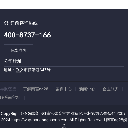

售前咨询热线
在线咨询
公司地址
地址：兴义市搞端巷347号
导航链接：
了解南宫ng28
|
案例中心
|
新闻中心
|
企业服务
|
联系南宫28
|
CopyRight © NG体育-NG南宫体育官方网站|欧洲杯官方合作伙伴 2007-
2024 https://wap-nangongsports.com All Rights Reserved
南宫ng28娱
乐