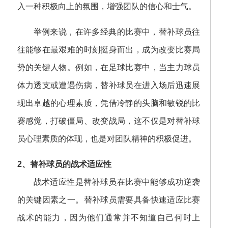
入一种积极向上的氛围，增强团队的信心和士气。
举例来说，在许多经典的比赛中，替补球员往
往能够在最艰难的时刻挺身而出，成为改变比赛局
势的关键人物。例如，在足球比赛中，当主力球员
体力透支或遭遇伤病，替补球员在进入场后迅速展
现出卓越的心理素质，凭借冷静的头脑和敏锐的比
赛感觉，打破僵局、改变战局，这不仅是对替补球
员心理素质的体现，也是对团队精神的积极促进。
2、替补球员的战术适应性
战术适应性是替补球员在比赛中能够成功逆袭
的关键因素之一。替补球员需要具备快速适应比赛
战术的能力，因为他们通常并不知道自己何时上