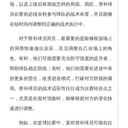
场，以及上场后将面临怎样的局面。因此，替补球
员在赛前必须全程参与球队的战术布置，并且能够
在短时间内调整到正确的战术执行中。
对于替补球员而言，最重要的是能够根据场上
的局势快速做出反应，灵活调整自己在场上的角
色。有时，他们可能需要充当防守强度的提升者，
帮助球队稳定防线；有时，他们则需要在进攻中承
担更多的责任，改变进攻模式，打破对方防线的僵
局。替补球员的战术适应性往往成为比赛转折点之
一，尤其是在面对强敌时，能够根据对方的变化快
速进行调整。
例如，在篮球比赛中，某些替补球员可能在比