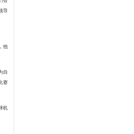
们会
领导
，他
为自
比赛
球机