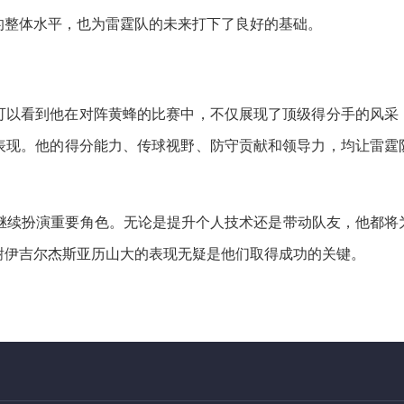
的整体水平，也为雷霆队的未来打下了良好的基础。
可以看到他在对阵黄蜂的比赛中，不仅展现了顶级得分手的风采
表现。他的得分能力、传球视野、防守贡献和领导力，均让雷霆
将继续扮演重要角色。无论是提升个人技术还是带动队友，他都将
谢伊吉尔杰斯亚历山大的表现无疑是他们取得成功的关键。