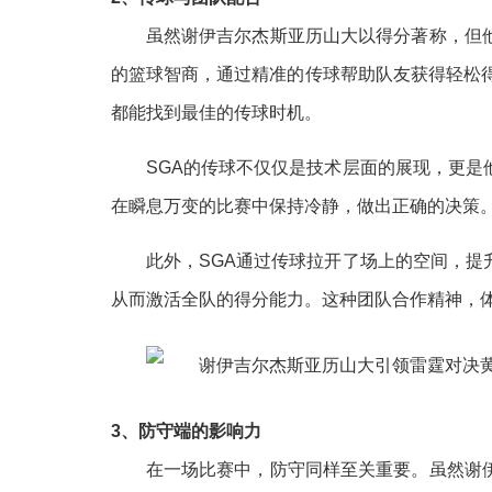
虽然谢伊吉尔杰斯亚历山大以得分著称，但
的篮球智商，通过精准的传球帮助队友获得轻松
都能找到最佳的传球时机。
SGA的传球不仅仅是技术层面的展现，更
在瞬息万变的比赛中保持冷静，做出正确的决策
此外，SGA通过传球拉开了场上的空间，
从而激活全队的得分能力。这种团队合作精神，
3、防守端的影响力
在一场比赛中，防守同样至关重要。虽然谢