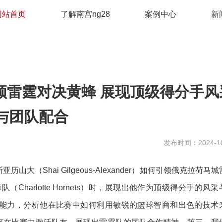
网站首页
了解南宫ng28
案例中心
新
领雷霆对决黄蜂 展现顶级得分手风
与团队配合
发布时间：2024-10
（Shai Gilgeous-Alexander）如何引领俄克拉荷马
特黄蜂队（Charlotte Hornets）时，展现出他作为顶级得分手的风
能力，分析他在比赛中如何利用敏锐的篮球智商和出色的技术