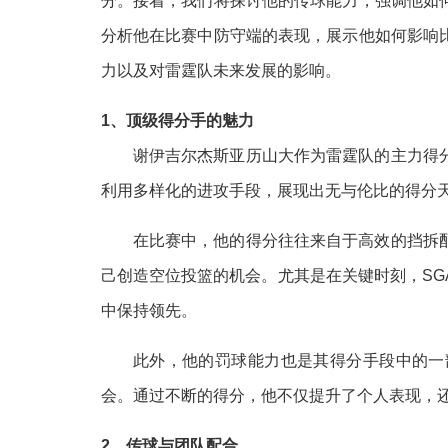
分。接着，我们将探讨他的传球能力，强调他如
分析他在比赛中防守端的表现，展示他如何影响
力以及对雷霆队未来发展的影响。
1、顶级得分手的魅力
谢伊吉尔杰斯亚历山大作为雷霆队的主力得
利用多样化的进攻手段，展现出无与伦比的得分天
在比赛中，他的得分往往来自于高效的挡拆
己创造空位投篮的机会。尤其是在关键时刻，S
中保持领先。
此外，他的罚球能力也是其得分手段中的一
会。通过不断的得分，他不仅提升了个人表现，
2、传球与团队配合