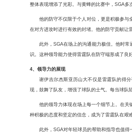
整体表现增添了光彩。与黄蜂的比赛中，SGA多
他的防守不仅限于个人对位，更是积极参与
在对方进攻时进行有效的封堵。他的防守贡献让
此外，SGA在场上的沟通能力极佳。他时
识。这种领导能力使得雷霆队在防守端形成了良
4、领导力的展现
谢伊吉尔杰斯亚历山大不仅是雷霆队的得分
现，鼓舞了队友，增强了球队的士气。每当球队陷
他的领导力体现在场上每一个细节上。在关
种积极的态度和坚定的信念，成为了雷霆队在艰
此外，SGA对年轻球员的帮助和指导也值