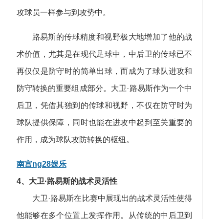
攻球员一样参与到攻势中。
路易斯的传球精度和视野极大地增加了他的战
术价值，尤其是在现代足球中，中后卫的传球已不
再仅仅是防守时的简单出球，而成为了球队进攻和
防守转换的重要组成部分。大卫·路易斯作为一个中
后卫，凭借其独到的传球和视野，不仅在防守时为
球队提供保障，同时也能在进攻中起到至关重要的
作用，成为球队攻防转换的枢纽。
南宫ng28娱乐
4、大卫·路易斯的战术灵活性
大卫·路易斯在比赛中展现出的战术灵活性使得
他能够在多个位置上发挥作用。从传统的中后卫到