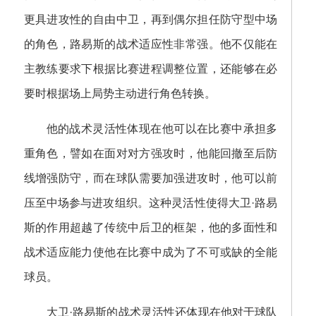
更具进攻性的自由中卫，再到偶尔担任防守型中场
的角色，路易斯的战术适应性非常强。他不仅能在
主教练要求下根据比赛进程调整位置，还能够在必
要时根据场上局势主动进行角色转换。
他的战术灵活性体现在他可以在比赛中承担多
重角色，譬如在面对对方强攻时，他能回撤至后防
线增强防守，而在球队需要加强进攻时，他可以前
压至中场参与进攻组织。这种灵活性使得大卫·路易
斯的作用超越了传统中后卫的框架，他的多面性和
战术适应能力使他在比赛中成为了不可或缺的全能
球员。
大卫·路易斯的战术灵活性还体现在他对于球队