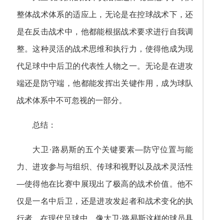
整体战术体系的适应上，无论是在控球战术下，还
是在反击战术中，他都能根据战术要求进行自我调
整。这种灵活的战术思维和执行力，使得他成为现
代足球中中后卫的代表性人物之一。无论是在进攻
端还是防守端，他都能发挥出关键作用，成为球队
战术体系中不可忽视的一部分。
总结：
大卫·路易斯的五个关键要素—防守位置与能
力、进攻参与与组织、传球和视野以及战术灵活性
—使得他在比赛中展现出了极高的战术价值。他不
仅是一名中后卫，还是进攻发起者和战术变化的执
行者。在现代足球中，像大卫·路易斯这样的球员具