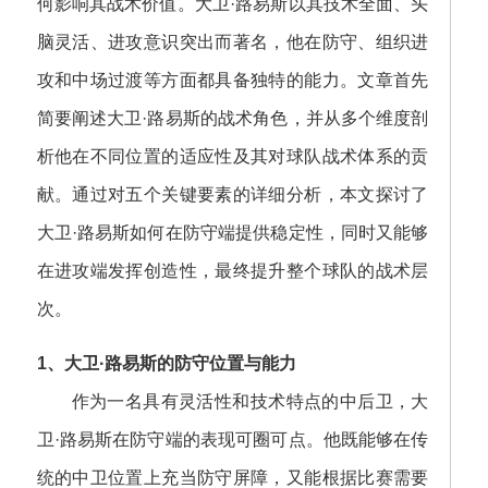
何影响其战术价值。大卫·路易斯以其技术全面、头
脑灵活、进攻意识突出而著名，他在防守、组织进
攻和中场过渡等方面都具备独特的能力。文章首先
简要阐述大卫·路易斯的战术角色，并从多个维度剖
析他在不同位置的适应性及其对球队战术体系的贡
献。通过对五个关键要素的详细分析，本文探讨了
大卫·路易斯如何在防守端提供稳定性，同时又能够
在进攻端发挥创造性，最终提升整个球队的战术层
次。
1、大卫·路易斯的防守位置与能力
作为一名具有灵活性和技术特点的中后卫，大
卫·路易斯在防守端的表现可圈可点。他既能够在传
统的中卫位置上充当防守屏障，又能根据比赛需要