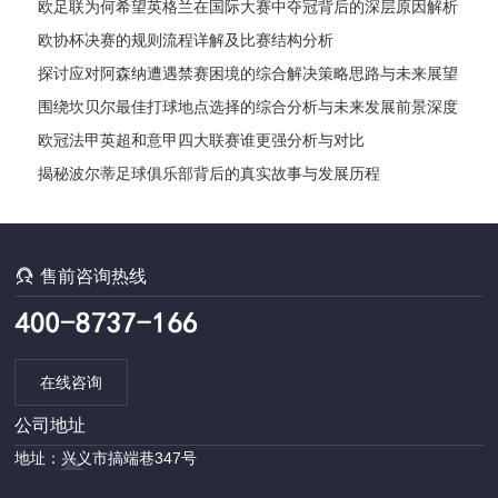
欧足联为何希望英格兰在国际大赛中夺冠背后的深层原因解析
欧协杯决赛的规则流程详解及比赛结构分析
探讨应对阿森纳遭遇禁赛困境的综合解决策略思路与未来展望
发展路径
围绕坎贝尔最佳打球地点选择的综合分析与未来发展前景深度
探讨全
欧冠法甲英超和意甲四大联赛谁更强分析与对比
揭秘波尔蒂足球俱乐部背后的真实故事与发展历程

售前咨询热线
在线咨询
公司地址
地址：兴义市搞端巷347号