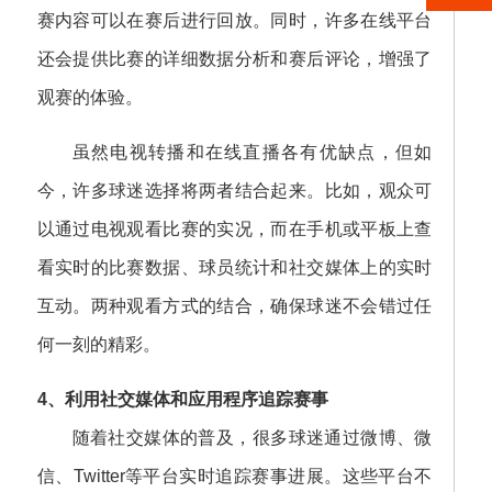
赛内容可以在赛后进行回放。同时，许多在线平台
还会提供比赛的详细数据分析和赛后评论，增强了
观赛的体验。
虽然电视转播和在线直播各有优缺点，但如
今，许多球迷选择将两者结合起来。比如，观众可
以通过电视观看比赛的实况，而在手机或平板上查
看实时的比赛数据、球员统计和社交媒体上的实时
互动。两种观看方式的结合，确保球迷不会错过任
何一刻的精彩。
4、利用社交媒体和应用程序追踪赛事
随着社交媒体的普及，很多球迷通过微博、微
信、Twitter等平台实时追踪赛事进展。这些平台不