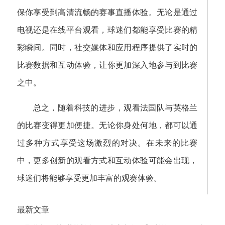
保你享受到高清流畅的赛事直播体验。无论是通过
电视还是在线平台观看，球迷们都能享受比赛的精
彩瞬间。同时，社交媒体和应用程序提供了实时的
比赛数据和互动体验，让你更加深入地参与到比赛
之中。
总之，随着科技的进步，观看法国队与英格兰
的比赛变得更加便捷。无论你身处何地，都可以通
过多种方式享受这场激烈的对决。在未来的比赛
中，更多创新的观看方式和互动体验可能会出现，
球迷们将能够享受更加丰富的观赛体验。
最新文章