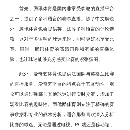
首先，腾讯体育是国内非常受欢迎的直播平台
之一，提供了多种语言的赛事直播。除了中文解说
外，腾讯体育也会提供英、法等多种语言的评论选
项。这对于多语种的球迷来说，能够更好地享受比
赛。同时，腾讯体育的高清画质和流畅的直播体
验，也让球迷能够充分感受比赛的紧张氛围。
此外，爱奇艺体育也提供法国队与英格兰比赛
的直播服务。爱奇艺平台的特点在于其互动性，观
众可以通过弹幕与其他球迷进行实时交流，增加了
观看比赛的趣味性。而优酷体育则专注于精确的赛
事数据和专业的战术分析，适合那些喜欢深入分析
比赛的球迷。无论是通过电视、PC端还是移动端，