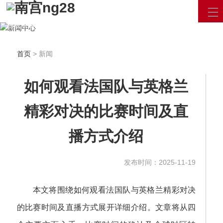
汇聚最新资讯 / 产品信息
用最专业的眼光看待互联网
立即咨询
首页
> 新闻
如何观看法国队与英格兰
精彩对决的比赛时间及直
播方式介绍
发布时间：2025-11-19
本文将围绕如何观看法国队与英格兰精彩对决
的比赛时间及直播方式展开详细介绍。文章将从四