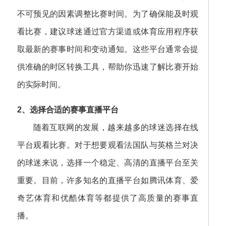
不可预见的因素调整比赛时间。为了确保能及时观
看比赛，建议球迷通过官方渠道或体育应用程序获
取最新的赛事时间和变动通知。这些平台通常会提
供准确的时区转换工具，帮助你迅速了解比赛开始
的实际时间。
2、选择合适的赛事直播平台
随着互联网的发展，越来越多的球迷选择在线
平台观看比赛。对于想要观看法国队与英格兰对决
的球迷来说，选择一个稳定、高清的直播平台至关
重要。目前，许多知名的直播平台如腾讯体育、爱
奇艺体育和优酷体育等都提供了高质量的赛事直
播。