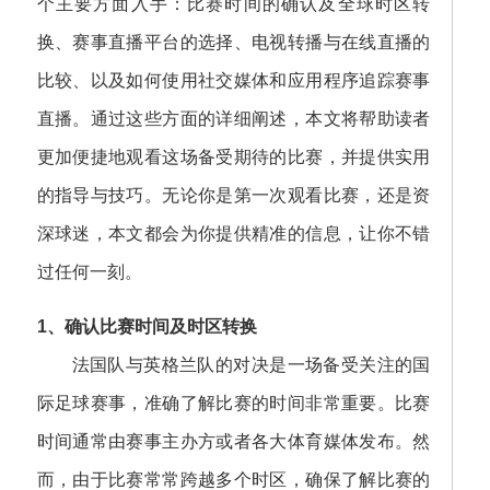
个主要方面入手：比赛时间的确认及全球时区转
换、赛事直播平台的选择、电视转播与在线直播的
比较、以及如何使用社交媒体和应用程序追踪赛事
直播。通过这些方面的详细阐述，本文将帮助读者
更加便捷地观看这场备受期待的比赛，并提供实用
的指导与技巧。无论你是第一次观看比赛，还是资
深球迷，本文都会为你提供精准的信息，让你不错
过任何一刻。
1、确认比赛时间及时区转换
法国队与英格兰队的对决是一场备受关注的国
际足球赛事，准确了解比赛的时间非常重要。比赛
时间通常由赛事主办方或者各大体育媒体发布。然
而，由于比赛常常跨越多个时区，确保了解比赛的