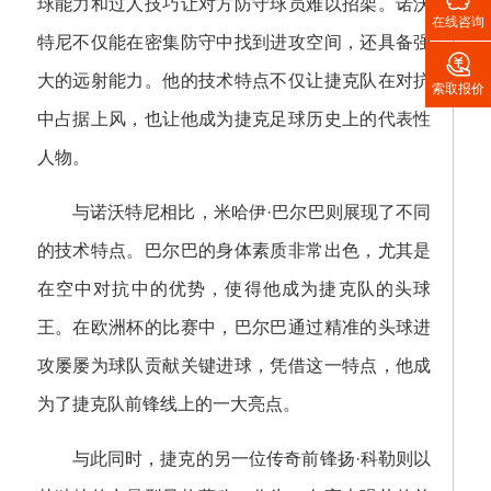
球能力和过人技巧让对方防守球员难以招架。诺沃
在线咨询
特尼不仅能在密集防守中找到进攻空间，还具备强

大的远射能力。他的技术特点不仅让捷克队在对抗
索取报价
中占据上风，也让他成为捷克足球历史上的代表性
人物。
与诺沃特尼相比，米哈伊·巴尔巴则展现了不同
的技术特点。巴尔巴的身体素质非常出色，尤其是
在空中对抗中的优势，使得他成为捷克队的头球
王。在欧洲杯的比赛中，巴尔巴通过精准的头球进
攻屡屡为球队贡献关键进球，凭借这一特点，他成
为了捷克队前锋线上的一大亮点。
与此同时，捷克的另一位传奇前锋扬·科勒则以