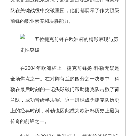
队在关键战役中突破重围，他们都展示了作为顶级
前锋的职业素养和决胜能力。
在2004年欧洲杯上，捷克前锋扬·科勒无疑是
全场焦点之一。在对阵荷兰的四分之一决赛中，科
勒在最后时刻的一记头球破门帮助捷克队击败了荷
兰队，成功晋级半决赛。这一进球成为捷克队历史
上的经典时刻，科勒也因此成为欧洲杯历史上最为
传奇的前锋之一。