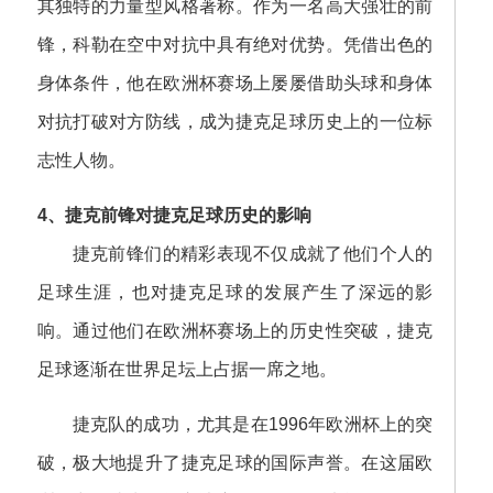
其独特的力量型风格著称。作为一名高大强壮的前
锋，科勒在空中对抗中具有绝对优势。凭借出色的
身体条件，他在欧洲杯赛场上屡屡借助头球和身体
对抗打破对方防线，成为捷克足球历史上的一位标
志性人物。
4、捷克前锋对捷克足球历史的影响
捷克前锋们的精彩表现不仅成就了他们个人的
足球生涯，也对捷克足球的发展产生了深远的影
响。通过他们在欧洲杯赛场上的历史性突破，捷克
足球逐渐在世界足坛上占据一席之地。
捷克队的成功，尤其是在1996年欧洲杯上的突
破，极大地提升了捷克足球的国际声誉。在这届欧