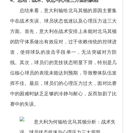
4、总结：战术、状态与心理三方面的缺陷
总结来看，意大利输给北马其顿的原因主要集
中在战术失误、球员状态低迷以及心理压力这三大
方面。首先，意大利在战术安排上未能对北马其顿
的防守体系做出有效应对，过于依赖传统的控球进
攻，使得球队的攻击手段单一，无法突破对方防
线。其次，球员们的竞技状态明显下滑，特别是几
位核心球员的表现未能达到预期，导致整体队伍发
挥不佳。最后，球员们的心理压力过大，面对比赛
中的困难时缺乏足够的冷静与耐心，反而加剧了比
赛中的失误。