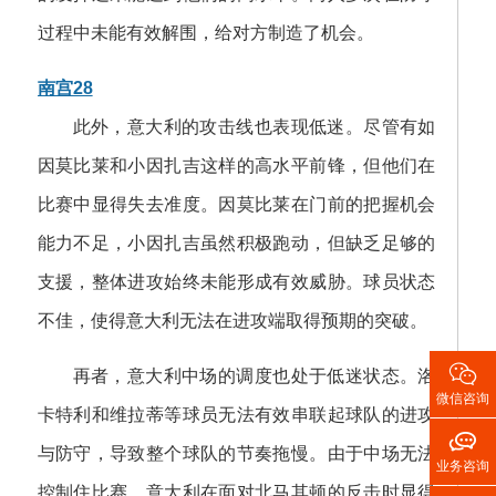
过程中未能有效解围，给对方制造了机会。
南宫28
此外，意大利的攻击线也表现低迷。尽管有如
因莫比莱和小因扎吉这样的高水平前锋，但他们在
比赛中显得失去准度。因莫比莱在门前的把握机会
能力不足，小因扎吉虽然积极跑动，但缺乏足够的
支援，整体进攻始终未能形成有效威胁。球员状态
不佳，使得意大利无法在进攻端取得预期的突破。

再者，意大利中场的调度也处于低迷状态。洛
微信咨询
卡特利和维拉蒂等球员无法有效串联起球队的进攻

与防守，导致整个球队的节奏拖慢。由于中场无法
业务咨询
控制住比赛，意大利在面对北马其顿的反击时显得