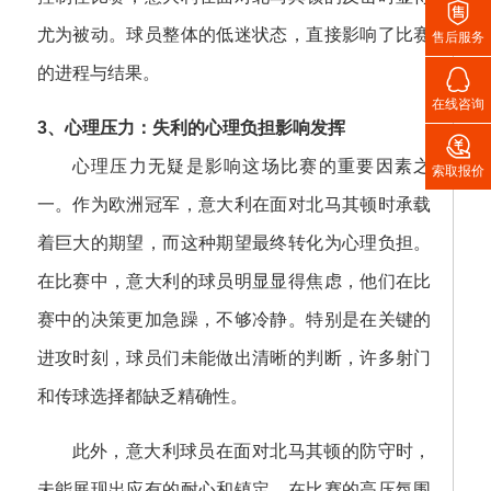

尤为被动。球员整体的低迷状态，直接影响了比赛
售后服务
的进程与结果。

在线咨询
3、心理压力：失利的心理负担影响发挥

心理压力无疑是影响这场比赛的重要因素之
索取报价
一。作为欧洲冠军，意大利在面对北马其顿时承载
着巨大的期望，而这种期望最终转化为心理负担。
在比赛中，意大利的球员明显显得焦虑，他们在比
赛中的决策更加急躁，不够冷静。特别是在关键的
进攻时刻，球员们未能做出清晰的判断，许多射门
和传球选择都缺乏精确性。
此外，意大利球员在面对北马其顿的防守时，
未能展现出应有的耐心和镇定。在比赛的高压氛围