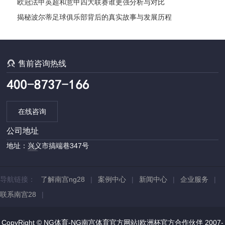
探讨全
欧冠法甲英超和意甲四大联赛谁更强分析与对比
揭秘波尔蒂足球俱乐部背后的真实故事与发展历程

售前咨询热线
在线咨询
公司地址
地址：兴义市搞端巷347号
导航链接：
了解南宫ng28
|
案例中心
|
新闻中心
|
企业服务
|
联系南宫28
|
CopyRight © NG体育-NG南宫体育官方网站|欧洲杯官方合作伙伴 2007-