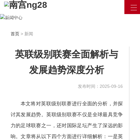
汇聚最新资讯 / 产品信息
用最专业的眼光看待互联网
立即咨询
首页
> 新闻
英联级别联赛全面解析与
发展趋势深度分析
发布时间：2025-09-16
本文将对英联级别联赛进行全面的分析，并探
讨其发展趋势。英联级别联赛不仅是全球最具竞争
力的足球联赛之一，还对国际足坛产生了深远的影
响。文章将从以下四个方面进行详细解析：一是英