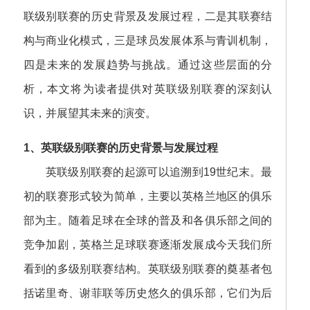
联级别联赛的历史背景及发展过程，二是其联赛结
构与商业化模式，三是球员发展体系与青训机制，
四是未来的发展趋势与挑战。通过这些层面的分
析，本文将为读者提供对英联级别联赛的深刻认
识，并展望其未来的演变。
1、英联级别联赛的历史背景与发展过程
英联级别联赛的起源可以追溯到19世纪末。最
初的联赛形式较为简单，主要以英格兰地区的俱乐
部为主。随着足球在全球的普及和各俱乐部之间的
竞争加剧，英格兰足球联赛逐渐发展成今天我们所
看到的多级别联赛结构。英联级别联赛的奠基者包
括诺里奇、谢菲联等历史悠久的俱乐部，它们为后