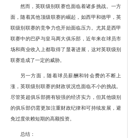
然而，英联级别联赛也面临着诸多挑战。一方
面，随着其他顶级联赛的崛起，如西甲和德甲，英
联级别联赛的竞争力也开始面临压力。尤其是西甲
联赛中的巴萨与皇马两大俱乐部，近年来在球员市
场和商业收入上都取得了显著进展，这对英联级别
联赛造成了一定的威胁。
另一方面，随着球员薪酬和转会费的不断上
涨，英联级别联赛的财政状况也面临不小的挑战。
尽管英超俱乐部拥有较强的经济实力，但其他级别
的俱乐部仍需更加注重财政纪律和可持续发展，避
免过度依赖短期的高额投资。
总结：