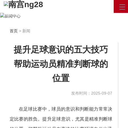
汇聚最新资讯 / 产品信息
用最专业的眼光看待互联网
立即咨询
首页
> 新闻
提升足球意识的五大技巧
帮助运动员精准判断球的
位置
发布时间：2025-09-07
在足球比赛中，球员的意识和判断能力常常决
定比赛的胜负。提升足球意识，尤其是精准判断球