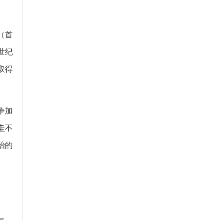
（首
世纪
取得
争加
圭不
治的