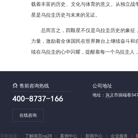
载着丰富的历史、文化与体育的意义。从独立战
星是乌拉圭历史与未来的见证。
总而言之，四颗星不仅是乌拉圭历史的象征
力量，激励着全体国民在世界舞台上继续奋斗和
续在乌拉圭的心中闪耀，提醒着每一个乌拉圭人

售前咨询热线
公司地址
地址：兴义市搞端巷34
在线咨询
导航链接：
了解南宫ng28
|
案例中心
|
新闻中心
|
企业服务
|