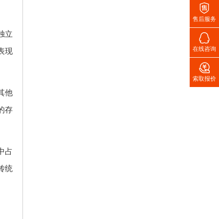

售后服务
独立

在线咨询
表现

索取报价
其他
的存
中占
传统