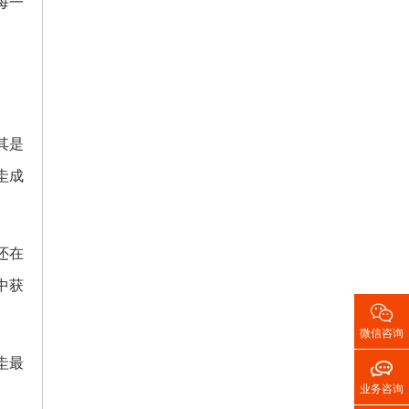
每一
其是
圭成
还在
中获

微信咨询
圭最

业务咨询