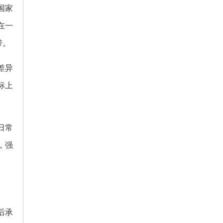
国家
在一
带。
差异
标上
日常
，强
后承