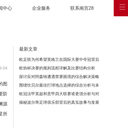
闻中心
企业服务
联系南宫28
最新文章
欧足联为何希望英格兰在国际大赛中夺冠背后
-04
的深层原因解析
欧协杯决赛的规则流程详解及比赛结构分析
探讨应对阿森纳遭遇禁赛困境的综合解决策略
的图
思路与未来展望发展路径
围绕坎贝尔最佳打球地点选择的综合分析与未
要阶
来发展前景深度探讨全
欧冠法甲英超和意甲四大联赛谁更强分析与对
比
揭秘波尔蒂足球俱乐部背后的真实故事与发展
渊源
历程
星所