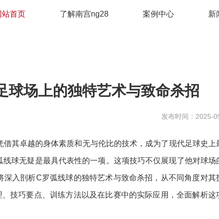
网站首页
了解南宫ng28
案例中心
新
 足球场上的独特艺术与致命杀招
发布时间：2025-09
）凭借其卓越的身体素质和无与伦比的技术，成为了现代足球史上
弧线球无疑是最具代表性的一项。这项技巧不仅展现了他对球场
将深入剖析C罗弧线球的独特艺术与致命杀招，从不同角度对其
理、技巧要点、训练方法以及在比赛中的实际应用，全面解析这