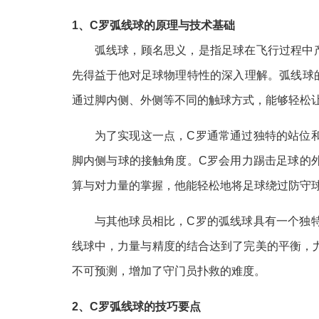
1、C罗弧线球的原理与技术基础
弧线球，顾名思义，是指足球在飞行过程中
先得益于他对足球物理特性的深入理解。弧线球
通过脚内侧、外侧等不同的触球方式，能够轻松
为了实现这一点，C罗通常通过独特的站位
脚内侧与球的接触角度。C罗会用力踢击足球的
算与对力量的掌握，他能轻松地将足球绕过防守
与其他球员相比，C罗的弧线球具有一个独
线球中，力量与精度的结合达到了完美的平衡，
不可预测，增加了守门员扑救的难度。
2、C罗弧线球的技巧要点