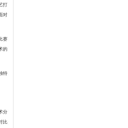
艺打
面对
比赛
术的
独特
术分
对比