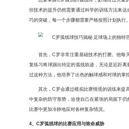
但技术的提升仍然需要通过科学的训练方法来达
巧的突破，每一个步骤都需要严格按照计划执行
首先，C罗非常注重基础技术的打磨。他每
复练习将球踢出特定的弧线轨迹，无论是近距离
过这种方法，他培养了出色的触球感和对球的掌
其次，C罗会通过模拟比赛情境的训练来提
中复杂的防守形势，迫使自己在紧张的局面下仍
比赛中更加冷静地应对各种复杂情况。
4、C罗弧线球的比赛应用与致命威胁