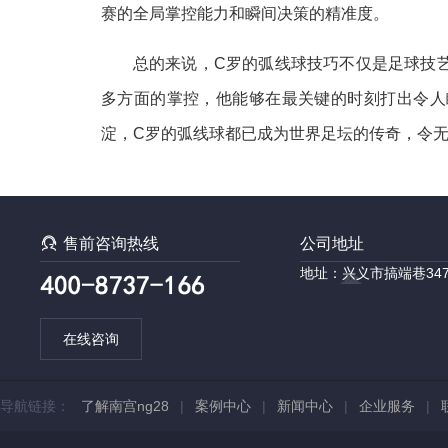
赛的全局掌控能力和瞬间决策的精准度。
总的来说，C罗的弧线球技巧不仅是足球技
多方面的掌控，他能够在最关键的时刻打出令人
淀，C罗的弧线球都已成为世界足坛的传奇，令

售前咨询热线
公司地址
地址：兴义市搞端巷34
在线咨询
导航链接：
了解南宫ng28
|
案例中心
|
新闻中心
|
企业服务
|