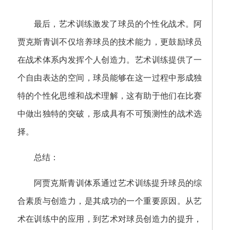
最后，艺术训练激发了球员的个性化战术。阿
贾克斯青训不仅培养球员的技术能力，更鼓励球员
在战术体系内发挥个人创造力。艺术训练提供了一
个自由表达的空间，球员能够在这一过程中形成独
特的个性化思维和战术理解，这有助于他们在比赛
中做出独特的突破，形成具有不可预测性的战术选
择。
总结：
阿贾克斯青训体系通过艺术训练提升球员的综
合素质与创造力，是其成功的一个重要原因。从艺
术在训练中的应用，到艺术对球员创造力的提升，