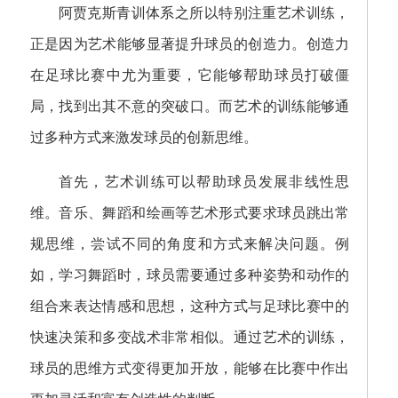
阿贾克斯青训体系之所以特别注重艺术训练，
正是因为艺术能够显著提升球员的创造力。创造力
在足球比赛中尤为重要，它能够帮助球员打破僵
局，找到出其不意的突破口。而艺术的训练能够通
过多种方式来激发球员的创新思维。
首先，艺术训练可以帮助球员发展非线性思
维。音乐、舞蹈和绘画等艺术形式要求球员跳出常
规思维，尝试不同的角度和方式来解决问题。例
如，学习舞蹈时，球员需要通过多种姿势和动作的
组合来表达情感和思想，这种方式与足球比赛中的
快速决策和多变战术非常相似。通过艺术的训练，
球员的思维方式变得更加开放，能够在比赛中作出