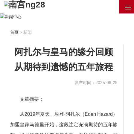
汇聚最新资讯 / 产品信息
用最专业的眼光看待互联网
立即咨询
首页
> 新闻
阿扎尔与皇马的缘分回顾
从期待到遗憾的五年旅程
发布时间：2025-08-29
文章摘要：
从2019年夏天，埃登·阿扎尔（Eden Hazard）
加盟皇家马德里开始，这段注定充满期待的五年旅