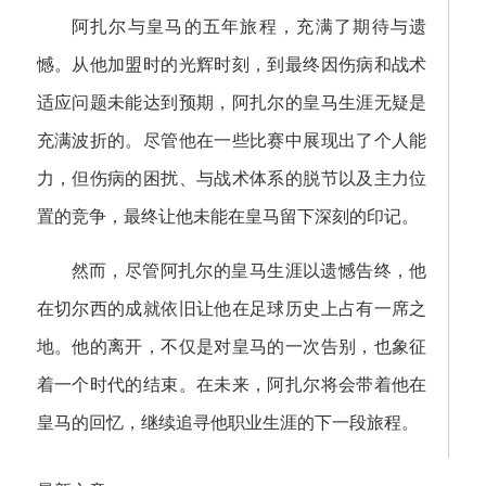
阿扎尔与皇马的五年旅程，充满了期待与遗
憾。从他加盟时的光辉时刻，到最终因伤病和战术
适应问题未能达到预期，阿扎尔的皇马生涯无疑是
充满波折的。尽管他在一些比赛中展现出了个人能
力，但伤病的困扰、与战术体系的脱节以及主力位
置的竞争，最终让他未能在皇马留下深刻的印记。
然而，尽管阿扎尔的皇马生涯以遗憾告终，他
在切尔西的成就依旧让他在足球历史上占有一席之
地。他的离开，不仅是对皇马的一次告别，也象征
着一个时代的结束。在未来，阿扎尔将会带着他在
皇马的回忆，继续追寻他职业生涯的下一段旅程。