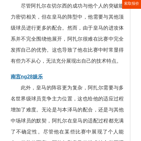
索取报价
尽管阿扎尔在切尔西的成功与他个人的突破能
力密切相关，但在皇马的阵型中，他需要与其他顶
级球员进行更多的配合。然而，由于皇马的进攻体
系并不完全围绕他展开，阿扎尔很难在比赛中完全
发挥自己的优势。这也导致了他在比赛中时常显得
有些力不从心，无法充分展现出自己的技术特点。
南宫ng28娱乐
此外，皇马的阵容更为复杂，阿扎尔需要与多
名世界级球员竞争主力位置，这也给他的适应过程
增加了难度。无论是与本泽马的配合，还是与其他
中场球员的默契，阿扎尔在皇马的适配过程都充满
了不确定性。尽管他在某些比赛中展现了个人能