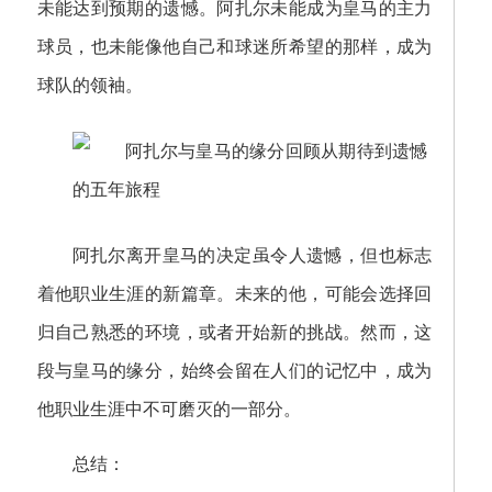
未能达到预期的遗憾。阿扎尔未能成为皇马的主力
球员，也未能像他自己和球迷所希望的那样，成为
球队的领袖。
阿扎尔离开皇马的决定虽令人遗憾，但也标志
着他职业生涯的新篇章。未来的他，可能会选择回
归自己熟悉的环境，或者开始新的挑战。然而，这
段与皇马的缘分，始终会留在人们的记忆中，成为
他职业生涯中不可磨灭的一部分。
总结：