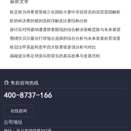
最新文章
欧足联为何希望英格兰在国际大赛中夺冠背后的深层原因解析
欧协杯决赛的规则流程详解及比赛结构分析
探讨应对阿森纳遭遇禁赛困境的综合解决策略思路与未来展望
发展路径
围绕坎贝尔最佳打球地点选择的综合分析与未来发展前景深度
探讨全
欧冠法甲英超和意甲四大联赛谁更强分析与对比
揭秘波尔蒂足球俱乐部背后的真实故事与发展历程

售前咨询热线
在线咨询
公司地址
地址：兴义市搞端巷347号