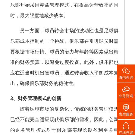
乐部开始采用精益管理模式，在提高运营效率的同
时，最大限度地减少成本。
另一方面，球员转会市场的波动性也是足球俱
乐部成本控制的一个挑战。俱乐部在引进球员时需
要根据市场行情、球员的潜力与年龄等因素做出精
准的财务预算，以避免过度投资。此外，俱乐部也

应在适当时机出售球员，通过转会收入平衡成本支
微信咨询
出，确保俱乐部财务的稳健性。

业务咨询
3、财务管理模式的创新

随着足球市场的复杂化，传统的财务管理模式
售后服务
已经不能完全适应现代俱乐部的需求。因此，创新

的财务管理模式对于俱乐部实现长期盈利至关重
在线咨询