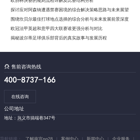
欧协杯决赛的规则流程详解及比赛结构分析
探讨应对阿森纳遭遇禁赛困境的综合解决策略思路与未来展望
发展路径
围绕坎贝尔最佳打球地点选择的综合分析与未来发展前景深度
探讨全
欧冠法甲英超和意甲四大联赛谁更强分析与对比
揭秘波尔蒂足球俱乐部背后的真实故事与发展历程

售前咨询热线
在线咨询
公司地址
地址：兴义市搞端巷347号
导航链接：
了解南宫ng28
|
案例中心
|
新闻中心
|
企业服务
|