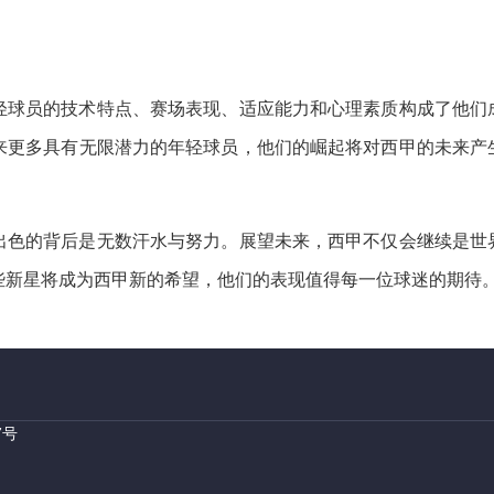
轻球员的技术特点、赛场表现、适应能力和心理素质构成了他们
来更多具有无限潜力的年轻球员，他们的崛起将对西甲的未来产
出色的背后是无数汗水与努力。展望未来，西甲不仅会继续是世
些新星将成为西甲新的希望，他们的表现值得每一位球迷的期待
7号