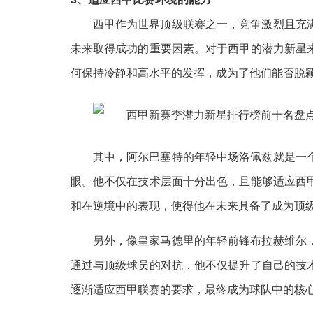
西甲作为世界顶级联赛之一，竞争激烈且充
未来取得成功的重要因素。对于西甲的潜力新星
何保持冷静和高水平的发挥，成为了他们能否脱
其中，阿尔巴塞特的年轻中场洛佩兹就是一
眼。他不仅在技术层面十分出色，且能够适应西
和在逆境中的表现，使得他在未来具备了成为顶
另外，像皇家马德里的年轻前锋布拉赫维尔
通过与顶级球员的对抗，他不仅提升了自己的技
逐渐适应西甲联赛的要求，最终成为球队中的核