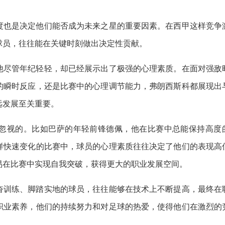
度也是决定他们能否成为未来之星的重要因素。在西甲这样竞争
球员，往往能在关键时刻做出决定性贡献。
他尽管年纪轻轻，却已经展示出了极强的心理素质。在面对强敌
的瞬时反应，还是比赛中的心理调节能力，弗朗西斯科都展现出
远发展至关重要。
忽视的。比如巴萨的年轻前锋德佩，他在比赛中总能保持高度
样快速变化的比赛中，球员的心理素质往往决定了他们的表现高
易在比赛中实现自我突破，获得更大的职业发展空间。
奋训练、脚踏实地的球员，往往能够在技术上不断提高，最终在
职业素养，他们的持续努力和对足球的热爱，使得他们在激烈的