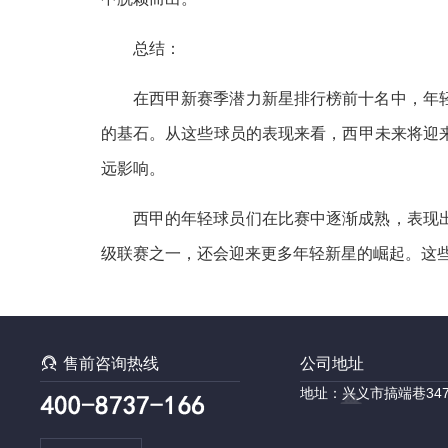
总结：
在西甲新赛季潜力新星排行榜前十名中，年
的基石。从这些球员的表现来看，西甲未来将迎
远影响。
西甲的年轻球员们在比赛中逐渐成熟，表现
级联赛之一，还会迎来更多年轻新星的崛起。这

售前咨询热线
公司地址
地址：兴义市搞端巷34