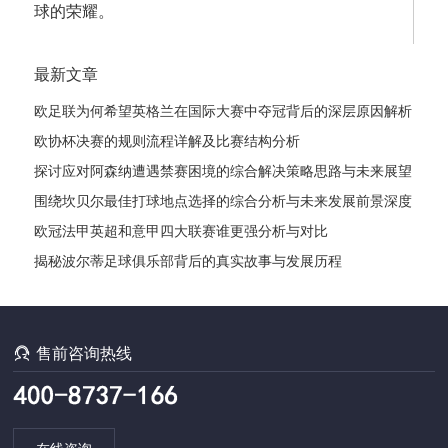
球的荣耀。
最新文章
欧足联为何希望英格兰在国际大赛中夺冠背后的深层原因解析
欧协杯决赛的规则流程详解及比赛结构分析
探讨应对阿森纳遭遇禁赛困境的综合解决策略思路与未来展望
发展路径
围绕坎贝尔最佳打球地点选择的综合分析与未来发展前景深度
探讨全
欧冠法甲英超和意甲四大联赛谁更强分析与对比
揭秘波尔蒂足球俱乐部背后的真实故事与发展历程

售前咨询热线