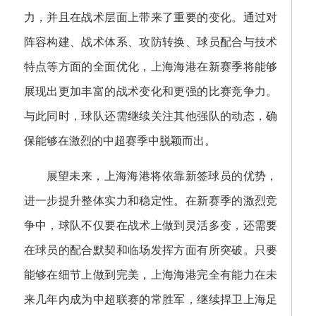
力，并且在战术层面上带来了重要的变化。通过对
阵容构建、战术体系、攻防转换、球员配合与技术
特点等方面的全面优化，上海海港在新赛季将能够
展现出更加丰富的战术变化和更强的比赛竞争力。
与此同时，球队还需继续关注其他强队的动态，确
保能够在激烈的中超赛季中脱颖而出。
展望未来，上海海港将依靠新签球员的优势，
进一步提升整体实力和稳定性。在新赛季的激烈竞
争中，球队不仅要在战术上做到灵活多变，还需要
在球员的配合默契和临场发挥方面有所突破。只要
能够在细节上做到完美，上海海港完全有能力在未
来几年内成为中超联赛的常胜军，继续捍卫上海足