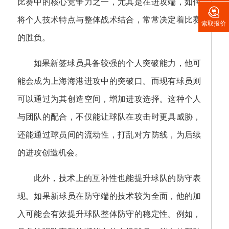
比赛中的核心竞争力之一，尤其是在进攻端，如何

将个人技术特点与整体战术结合，常常决定着比赛
索取报价
的胜负。
如果新签球员具备较强的个人突破能力，他可
能会成为上海海港进攻中的突破口。而现有球员则
可以通过为其创造空间，增加进攻选择。这种个人
与团队的配合，不仅能让球队在攻击时更具威胁，
还能通过球员间的流动性，打乱对方防线，为后续
的进攻创造机会。
此外，技术上的互补性也能提升球队的防守表
现。如果新球员在防守端的技术较为全面，他的加
入可能会有效提升球队整体防守的稳定性。例如，