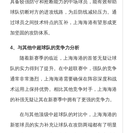
具备较强防守和抢断能力的中场球员，能有效帮助
球队切断对方的进攻线路，为后防线减轻压力。通
过球员之间技术特点的互补，上海海港有望形成更
加坚固的攻防体系。
4、与其他中超球队的竞争力分析
随着新赛季的临近，上海海港的首签无疑让球
队的实力得到了提升。在中超联赛中，强队的竞争
通常非常激烈，上海海港需要确保在阵容深度和战
术运用上保持优势。相比其他竞争对手，上海海港
的补强无疑让其在新赛季中拥有了更强的竞争力。
在与其他顶级中超球队的对比中，上海海港的
新签球员的实力补充让球队在攻防两端都有了明显