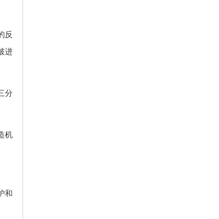
的反
破进
三分
造机
护和