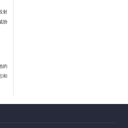
投射
威胁
他的
彩和