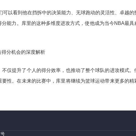
我们可以看到他在挡拆中的决策能力、无球跑动的灵活性、卓越的
得分能力。库里的这种多维度进攻方式，使他成为当今NBA最具
，不仅提升了个人的得分效率，也推动了整个球队的进攻模式。
重要性。在未来的比赛中，库里将继续为篮球运动带来更多的精
7号