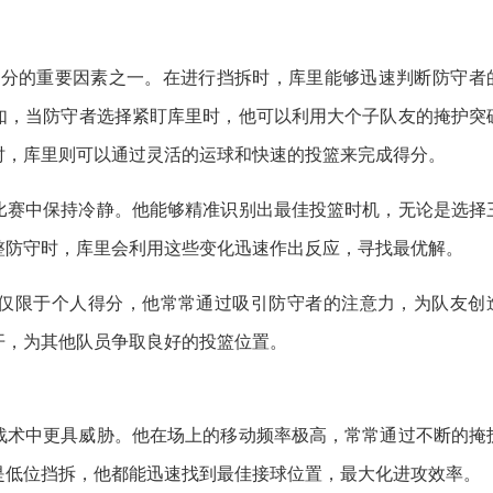
得分的重要因素之一。在进行挡拆时，库里能够迅速判断防守者
如，当防守者选择紧盯库里时，他可以利用大个子队友的掩护突
时，库里则可以通过灵活的运球和快速的投篮来完成得分。
比赛中保持冷静。他能够精准识别出最佳投篮时机，无论是选择
整防守时，库里会利用这些变化迅速作出反应，寻找最优解。
仅限于个人得分，他常常通过吸引防守者的注意力，为队友创
开，为其他队员争取良好的投篮位置。
战术中更具威胁。他在场上的移动频率极高，常常通过不断的掩
是低位挡拆，他都能迅速找到最佳接球位置，最大化进攻效率。