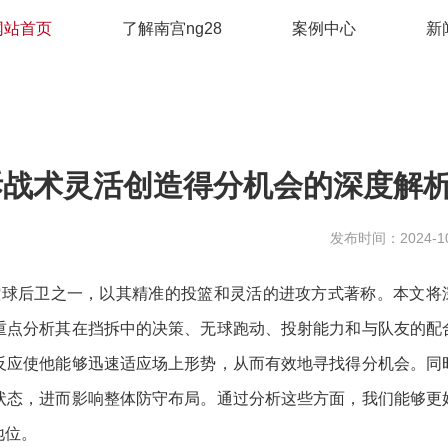
网站首页
了解南宫ng28
案例中心
新
拆战术灵活创造得分机会的深度解
发布时间：2024-10
的控球后卫之一，以其精准的投篮和灵活的进攻方式著称。本文将
重点分析其在挡拆中的决策、无球跑动、投射能力和与队友的配
反应使他能够迅速适应场上形势，从而有效地寻找得分机会。同
状态，进而影响整体防守布局。通过分析这些方面，我们能够更
地位。