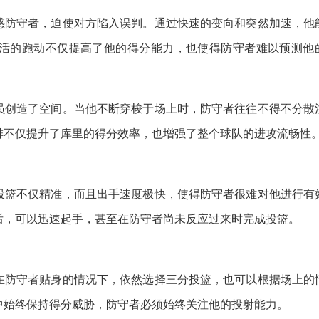
惑防守者，迫使对方陷入误判。通过快速的变向和突然加速，他
活的跑动不仅提高了他的得分能力，也使得防守者难以预测他
员创造了空间。当他不断穿梭于场上时，防守者往往不得不分散
排不仅提升了库里的得分效率，也增强了整个球队的进攻流畅性
投篮不仅精准，而且出手速度极快，使得防守者很难对他进行有
后，可以迅速起手，甚至在防守者尚未反应过来时完成投篮。
在防守者贴身的情况下，依然选择三分投篮，也可以根据场上的
中始终保持得分威胁，防守者必须始终关注他的投射能力。