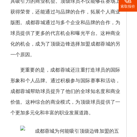
具吸引力的商业机会。顶级球员不仅能够在赛场上
索取报价
获得荣誉，还能通过与品牌的合作，拓展个人商业
版图。成都蓉城通过与多个企业和品牌的合作，为
球员提供了更多的代言机会和曝光平台。这种商业
化的机会，成为了顶级边锋选择加盟成都蓉城的另
一个原因。
更重要的是，成都蓉城还注重打造球员的国际
形象和个人品牌。通过积极参与国际赛事和活动，
成都蓉城帮助球员提升了他们的全球知名度和商业
价值。这种综合的商业模式，为顶级球员提供了一
个更加多元化和丰富的职业发展道路。