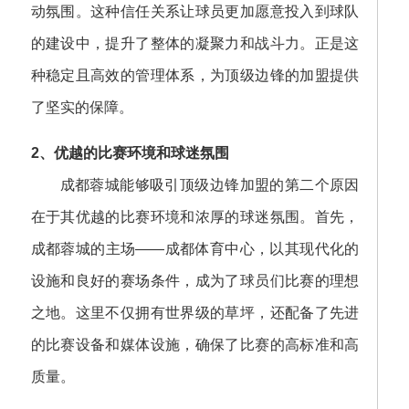
动氛围。这种信任关系让球员更加愿意投入到球队
的建设中，提升了整体的凝聚力和战斗力。正是这
种稳定且高效的管理体系，为顶级边锋的加盟提供
了坚实的保障。
2、优越的比赛环境和球迷氛围
成都蓉城能够吸引顶级边锋加盟的第二个原因
在于其优越的比赛环境和浓厚的球迷氛围。首先，
成都蓉城的主场——成都体育中心，以其现代化的
设施和良好的赛场条件，成为了球员们比赛的理想
之地。这里不仅拥有世界级的草坪，还配备了先进
的比赛设备和媒体设施，确保了比赛的高标准和高
质量。