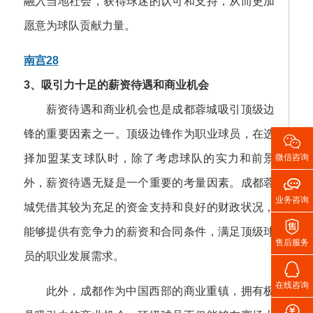
融入当地社会，获得球迷的认可和支持，从而更加
愿意为球队贡献力量。
南宫28
3、吸引力十足的薪资待遇和商业机会
薪资待遇和商业机会也是成都蓉城吸引顶级边
锋的重要因素之一。顶级边锋作为职业球员，在选

微信咨询
择加盟某支球队时，除了考虑球队的实力和前景

外，薪资待遇无疑是一个重要的考量因素。成都蓉
业务咨询
城凭借其较为充足的资金支持和良好的财政状况，

能够提供有竞争力的薪资和合同条件，满足顶级球
售后服务
员的职业发展需求。

在线咨询
此外，成都作为中国西部的商业重镇，拥有极
