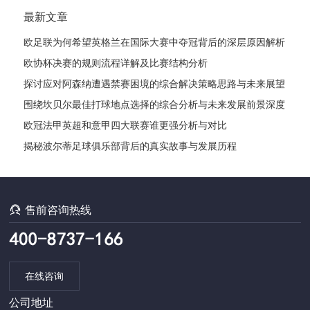
最新文章
欧足联为何希望英格兰在国际大赛中夺冠背后的深层原因解析
欧协杯决赛的规则流程详解及比赛结构分析
探讨应对阿森纳遭遇禁赛困境的综合解决策略思路与未来展望
发展路径
围绕坎贝尔最佳打球地点选择的综合分析与未来发展前景深度
探讨全
欧冠法甲英超和意甲四大联赛谁更强分析与对比
揭秘波尔蒂足球俱乐部背后的真实故事与发展历程

售前咨询热线
在线咨询
公司地址